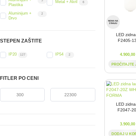
Aluminijum +
5
Metal + Akril
6
Plastika
Aluminijum +
2
Drvo
NEMA NA
STANJU
LED zidna
F2405-⁠1
STEPEN ZAŠTITE
IP20
IP54
4.900,0
127
2
PROČITAJTE 
FITLER PO CENI
LED zidna
F2047-⁠2
3.900,0
DODAJ U KO