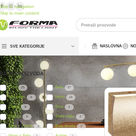
Skip to navigation
Skip to main content
NASLOVNA
NO
SVE KATEGORIJE
BOJA PROIZVODA
Početna
/
LED dek
Crna
Bela
25
37
Mat hrom
Hrom
4
18
Zlatna
Siva
8
2
Bronza
Staro zlato
9
2
Crna + Zlatna
Boja drveta
2
2
Hrom + Bela
Amber
2
1