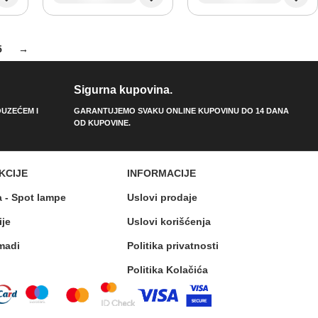
5
→
Sigurna kupovina.
UZEĆEM I
GARANTUJEMO SVAKU ONLINE KUPOVINU DO 14 DANA
OD KUPOVINE.
KCIJE
INFORMACIJE
a - Spot lampe
Uslovi prodaje
ije
Uslovi korišćenja
madi
Politika privatnosti
Politika Kolačića