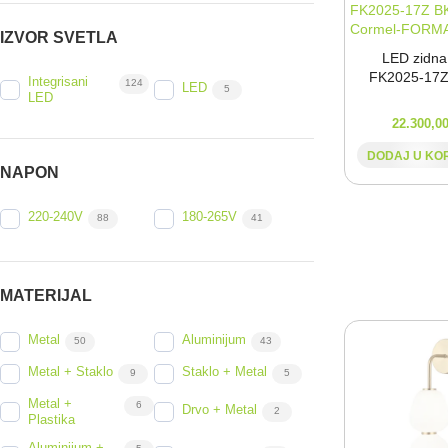
10W / SMD2835
20W / SMD2835
1
1
IZVOR SVETLA
30W / SMD2835
40W / SMD2835
1
1
LED zidna
Max. 18W
3
FK2025-⁠17
Integrisani
124
LED
5
LED
22.300,0
DODAJ U KO
NAPON
220-240V
180-265V
88
41
MATERIJAL
Metal
Aluminijum
50
43
Metal + Staklo
Staklo + Metal
9
5
Metal +
6
Drvo + Metal
2
Plastika