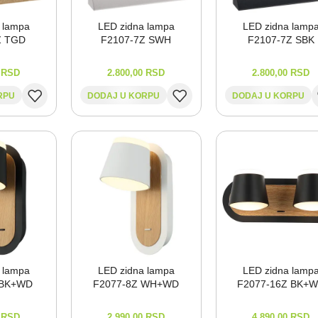
 lampa
LED zidna lampa
LED zidna lamp
Z TGD
F2107-⁠7Z SWH
F2107-⁠7Z SBK
0
RSD
2.800,00
RSD
2.800,00
RSD
RPU
DODAJ U KORPU
DODAJ U KORPU
 lampa
LED zidna lampa
LED zidna lamp
 BK+WD
F2077-⁠8Z WH+WD
F2077-⁠16Z BK+
0
RSD
2.990,00
RSD
4.890,00
RSD