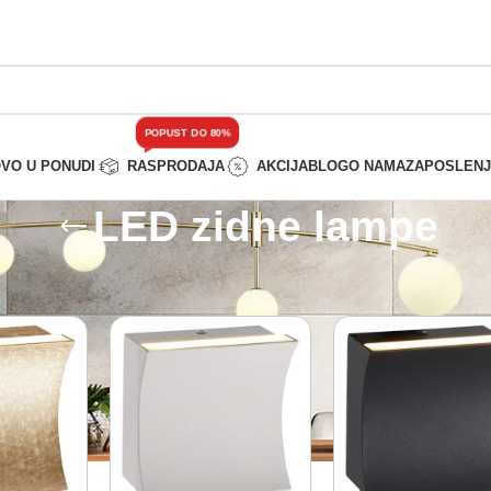
POPUST DO 80%
VO U PONUDI
RASPRODAJA
AKCIJA
BLOG
O NAMA
ZAPOSLEN
LED zidne lampe
orativna rasveta
/
LED zidne lampe