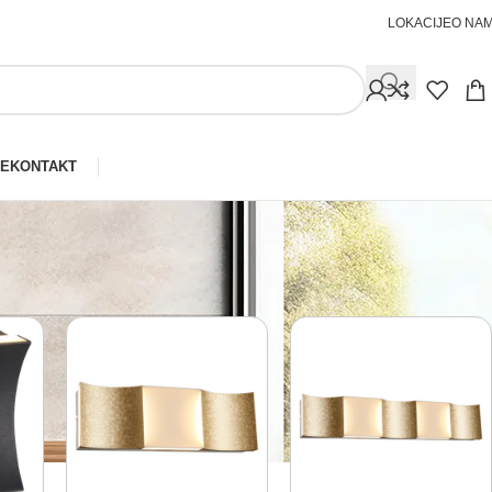
LOKACIJE
O NA
JE
KONTAKT
Prikaži
30
40
50