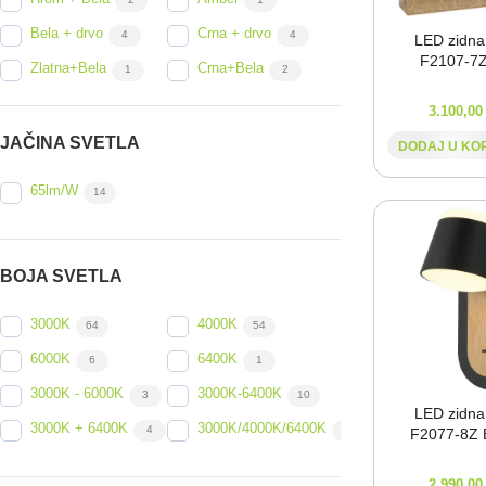
Bela + drvo
Crna + drvo
4
4
LED zidna
F2107-⁠7
Zlatna+Bela
Crna+Bela
1
2
Peskirana bela
Peskirana crna
1
1
3.100,0
Zlatna +
2
JAČINA SVETLA
DODAJ U KO
Peskirana bela
65lm/W
14
BOJA SVETLA
3000K
4000K
64
54
6000K
6400K
6
1
3000K - 6000K
3000K-6400K
3
10
LED zidna
3000K + 6400K
3000K/4000K/6400K
4
17
F2077-⁠8Z
2.990,0