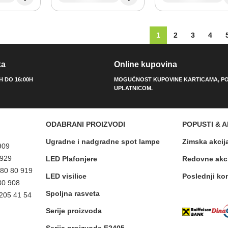
1
2
3
4
ka
Online kupovina
0H DO 16:00H
MOGUĆNOST KUPOVINE KARTICAMA, PO
UPLATNICOM.
ODABRANI PROIZVODI
POPUSTI & A
Ugradne i nadgradne spot lampe
Zimska akcij
909
 929
LED Plafonjere
Redovne akc
 80 80 919
LED visilice
Poslednji ko
80 908
Spoljna rasveta
 205 41 54
Serije proizvoda