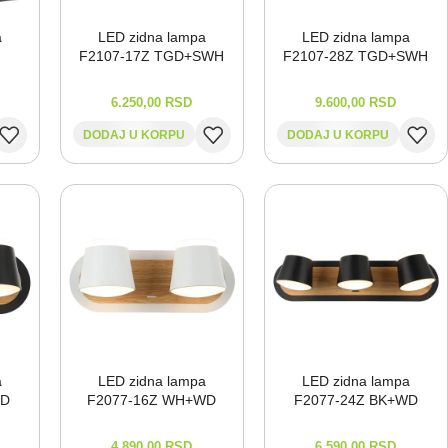
a
LED zidna lampa
LED zidna lampa
F2107-⁠17Z TGD+SWH
F2107-⁠28Z TGD+SWH
6.250,00
RSD
9.600,00
RSD
DODAJ U KORPU
DODAJ U KORPU
a
LED zidna lampa
LED zidna lampa
WD
F2077-⁠16Z WH+WD
F2077-⁠24Z BK+WD
4.890,00
RSD
6.590,00
RSD