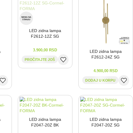
NEMA NA
STANJU
LED zidna lampa
F2612-⁠12Z SG
3.900,00
RSD
a
LED zidna lampa
F2612-⁠24Z SG
PROČITAJTE JOŠ
4.900,00
RSD
DODAJ U KORPU
a
LED zidna lampa
LED zidna lampa
F2047-⁠20Z BK
F2047-⁠20Z SG