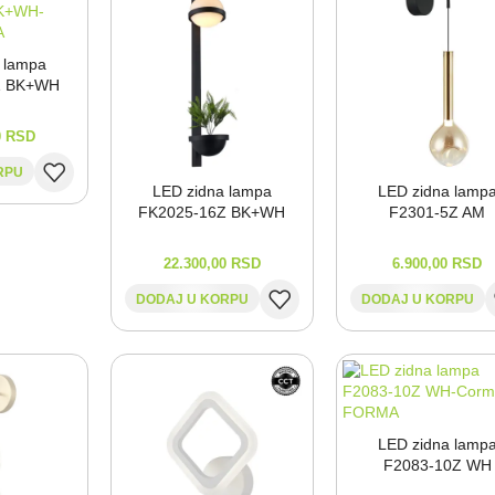
 lampa
Z BK+WH
0
RSD
RPU
LED zidna lampa
LED zidna lamp
FK2025-⁠16Z BK+WH
F2301-⁠5Z AM
22.300,00
RSD
6.900,00
RSD
DODAJ U KORPU
DODAJ U KORPU
LED zidna lamp
F2083-⁠10Z WH