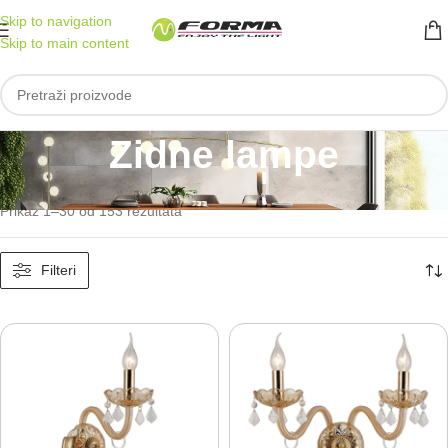
Skip to navigation
Skip to main content
Zidne lampe
Početna
/
Dekorativna rasveta
/
Zidne lampe
Prikaz 1–30 od 153 rezultata
Filteri