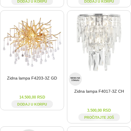
DODAJ U KORPU
DODAJ U KORPU
Zidna lampa F4203-⁠3Z GD
NEMA NA
STANJU
Zidna lampa F4017-⁠3Z CH
14.500,00
RSD
DODAJ U KORPU
3.500,00
RSD
PROČITAJTE JOŠ