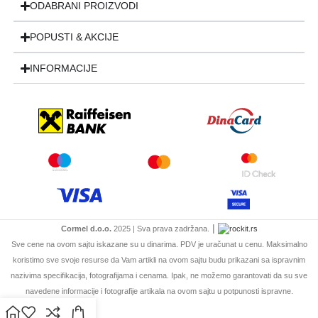
ODABRANI PROIZVODI
POPUSTI & AKCIJE
INFORMACIJE
|
Cormel d.o.o.
2025 | Sva prava zadržana.
Sve cene na ovom sajtu iskazane su u dinarima. PDV je uračunat u cenu. Maksimalno
koristimo sve svoje resurse da Vam artikli na ovom sajtu budu prikazani sa ispravnim
nazivima specifikacija, fotografijama i cenama. Ipak, ne možemo garantovati da su sve
navedene informacije i fotografije artikala na ovom sajtu u potpunosti ispravne.