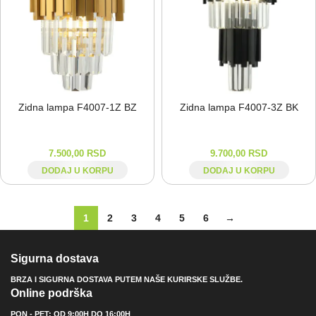
Zidna lampa F4007-⁠1Z BZ
Zidna lampa F4007-⁠3Z BK
7.500,00
RSD
9.700,00
RSD
DODAJ U KORPU
DODAJ U KORPU
1
2
3
4
5
6
→
Sigurna dostava
BRZA I SIGURNA DOSTAVA PUTEM NAŠE KURIRSKE SLUŽBE.
Online podrška
PON - PET: OD 9:00H DO 16:00H