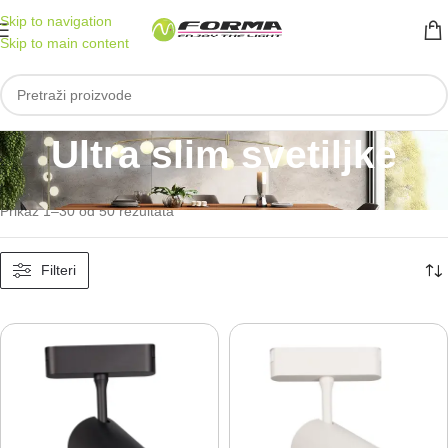
Skip to navigation
Skip to main content
Ultra slim svetiljke
Početna
/
Magnetna šinska rasveta
/
Ultra slim svetiljke
Prikaz 1–30 od 50 rezultata
Filteri