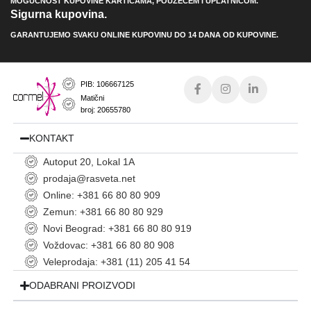
MOGUĆNOST KUPOVINE KARTICAMA, POUZEĆEM I UPLATNICOM.
Sigurna kupovina.
GARANTUJEMO SVAKU ONLINE KUPOVINU DO 14 DANA OD KUPOVINE.
PIB: 106667125
Matični
broj: 20655780
KONTAKT
Autoput 20, Lokal 1A
prodaja@rasveta.net
Online: +381 66 80 80 909
Zemun: +381 66 80 80 929
Novi Beograd: +381 66 80 80 919
Voždovac: +381 66 80 80 908
Veleprodaja: +381 (11) 205 41 54
ODABRANI PROIZVODI