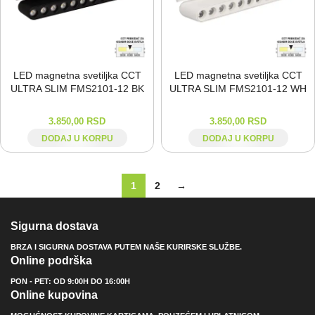
LED magnetna svetiljka CCT
LED magnetna svetiljka CCT
ULTRA SLIM FMS2101-⁠12 BK
ULTRA SLIM FMS2101-⁠12 WH
3.850,00
RSD
3.850,00
RSD
DODAJ U KORPU
DODAJ U KORPU
1
2
→
Sigurna dostava
BRZA I SIGURNA DOSTAVA PUTEM NAŠE KURIRSKE SLUŽBE.
Online podrška
PON - PET: OD 9:00H DO 16:00H
Online kupovina