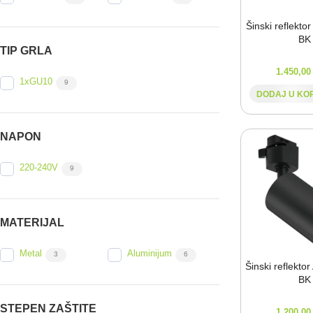
Šinski reflekto
BK
TIP GRLA
1.450,0
1xGU10
9
DODAJ U KO
NAPON
220-240V
9
MATERIJAL
Metal
Aluminijum
3
6
Šinski reflekto
BK
STEPEN ZAŠTITE
1.200,0