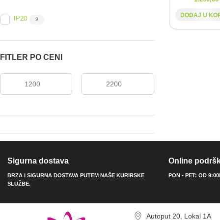
DODAJ U KO
IP20
9
FITLER PO CENI
Sigurna dostava
Online podrš
BRZA I SIGURNA DOSTAVA PUTEM NAŠE KURIRSKE
PON - PET: OD 9:0
SLUŽBE.
Autoput 20, Lokal 1A