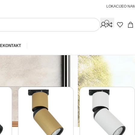
LOKACIJE
O NA
JE
KONTAKT
Prikaži
30
40
50