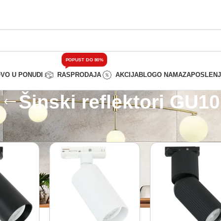
POPUST DO 80%
VO U PONUDI
RASPRODAJA
AKCIJA
BLOG
O NAMA
ZAPOSLEN
Šinski reflektori GU10
rasveta
/
Šinski reflektori GU10