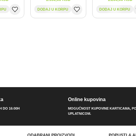
RPU
DODAJ U KORPU
DODAJ U KORPU
ka
Online kupovina
0H DO 16:00H
MOGUĆNOST KUPOVINE KARTICAMA, PO
UPLATNICOM.
ODABRANI PROIZVODI
POPUSTI & A