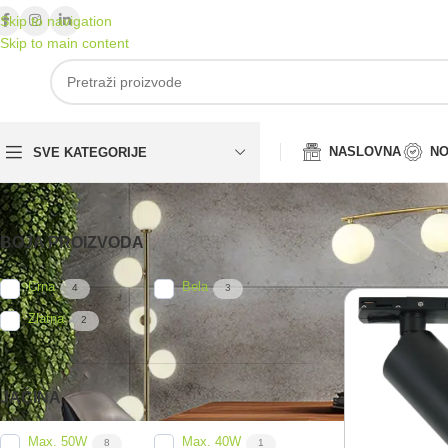
Skip to navigation
Skip to main content
NASLOVNA
NO
SVE KATEGORIJE
BOJA PROIZVODA
Početna
/
Šinska 
Crna
Bela
4
3
Zlatna
2
JAČINA
Max. 50W
Max. 40W
8
1