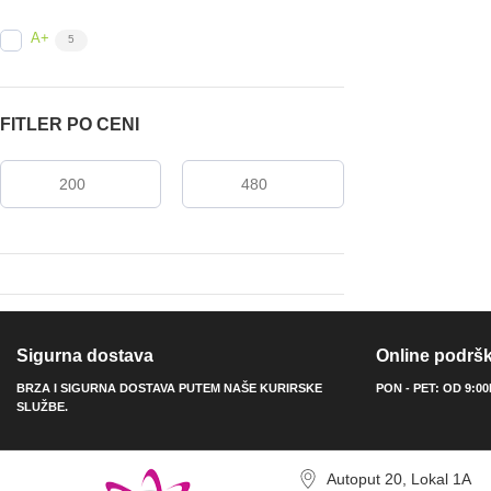
A+
5
FITLER PO CENI
Sigurna dostava
Online podrš
BRZA I SIGURNA DOSTAVA PUTEM NAŠE KURIRSKE
PON - PET: OD 9:0
SLUŽBE.
Autoput 20, Lokal 1A