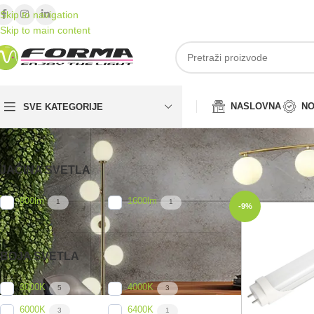
Skip to navigation
Skip to main content
NASLOVNA
NO
SVE KATEGORIJE
JAČINA SVETLA
Početna
/
LED ra
800lm
1600lm
1
1
-9%
BOJA SVETLA
3000K
4000K
5
3
6000K
6400K
3
1