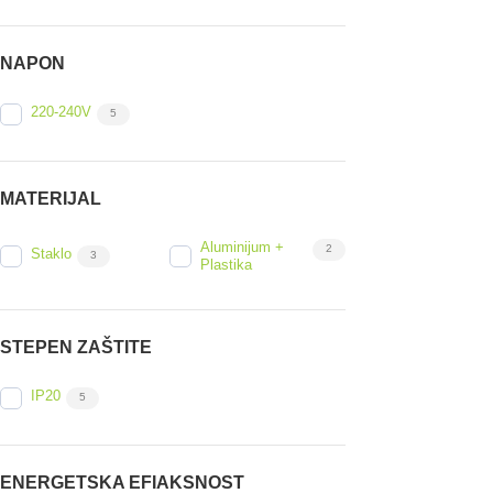
NAPON
220-240V
5
MATERIJAL
Aluminijum +
2
Staklo
3
Plastika
STEPEN ZAŠTITE
IP20
5
ENERGETSKA EFIAKSNOST