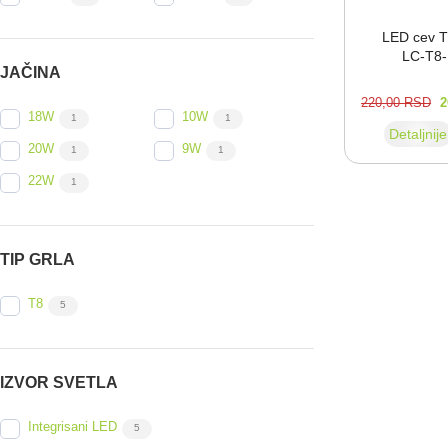
LED cev 
LC-⁠T8-
JAČINA
220,00
RSD
2
18W
10W
1
1
Detaljnije
20W
9W
1
1
22W
1
TIP GRLA
T8
5
IZVOR SVETLA
Integrisani LED
5