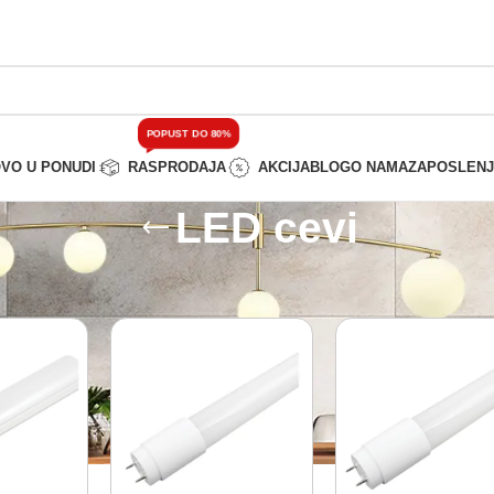
POPUST DO 80%
VO U PONUDI
RASPRODAJA
AKCIJA
BLOG
O NAMA
ZAPOSLEN
LED cevi
sveta
/
LED cevi