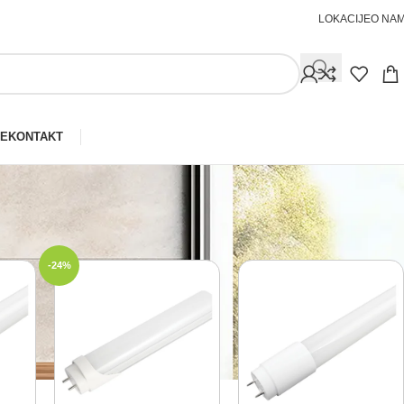
LOKACIJE
O NA
JE
KONTAKT
Prikaži
30
40
50
-24%