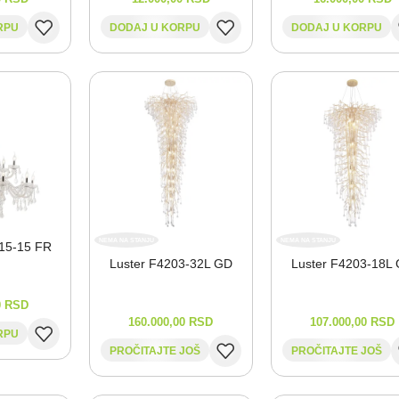
RPU
DODAJ U KORPU
DODAJ U KORPU
NEMA NA STANJU
NEMA NA STANJU
15-⁠15 FR
Luster F4203-⁠32L GD
Luster F4203-⁠18L
0
RSD
160.000,00
RSD
107.000,00
RSD
RPU
PROČITAJTE JOŠ
PROČITAJTE JOŠ