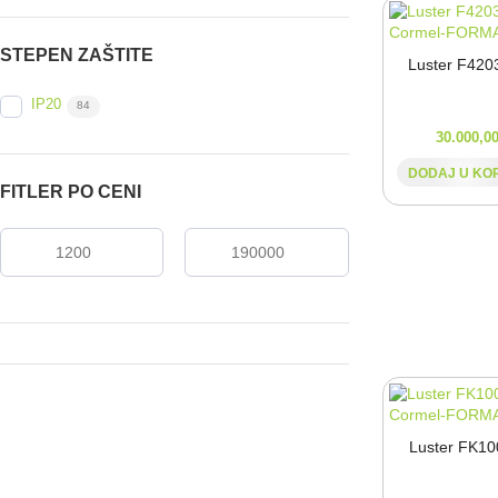
STEPEN ZAŠTITE
Luster F420
IP20
84
30.000,0
DODAJ U KO
FITLER PO CENI
Luster FK10