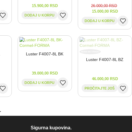
15.900,00
RSD
26.000,00
RSD
15.000,00
RSD
DODAJ U KORPU
DODAJ U KORPU
NEMA NA STANJU
L
Luster F4007-⁠8L BK
Luster F4007-⁠8L BZ
39.000,00
RSD
46.000,00
RSD
DODAJ U KORPU
PROČITAJTE JOŠ
→
Sigurna kupovina.