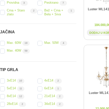
Providna
Peskirano
3
7
Luster ML141
Crna + Staro
Bež + Crna +
2
1
zlato
Bela + Siva
Bež + Bela +
1
Zlatna+Bela
2
Siva
184.000,
JAČINA
Crna+Dim
Šampanj
2
6
DODAJ U KO
Max. 60W
Max. 50W
19
4
Max. 40W
59
TIP GRLA
3xE14
4xE14
10
2
5xE14
6xE14
11
1
Luster ML14
8xE14
21xE14
12
2
28xE14
34xE14
2
2
12.000,0