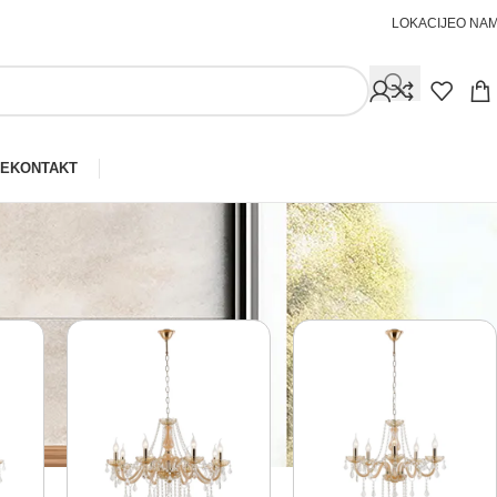
LOKACIJE
O NA
JE
KONTAKT
Prikaži
30
40
50