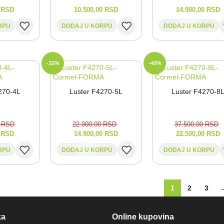
0
RSD
10.500,00
RSD
14.900,00
RSD
RPU
DODAJ U KORPU
DODAJ U KORPU
-32%
-40%
270-⁠4L
Luster F4270-⁠5L
Luster F4270-⁠8
0
RSD
22.000,00
RSD
37.500,00
RSD
0
RSD
14.900,00
RSD
22.500,00
RSD
RPU
DODAJ U KORPU
DODAJ U KORPU
1
2
3
ka
Online kupovina