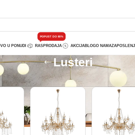
POPUST DO 80%
VO U PONUDI
RASPRODAJA
AKCIJA
BLOG
O NAMA
ZAPOSLEN
Lusteri
tivna rasveta
/
Lusteri