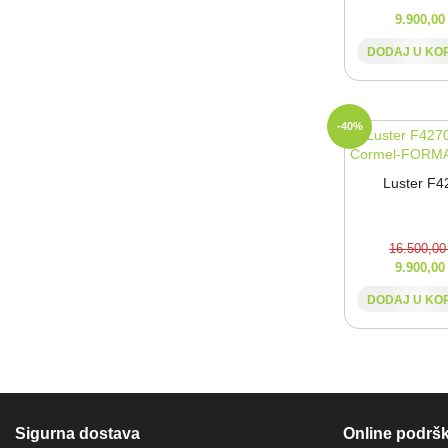
9.900,0
DODAJ U KO
-40%
Luster F4
16.500,0
9.900,0
DODAJ U KO
Sigurna dostava
Online podrš