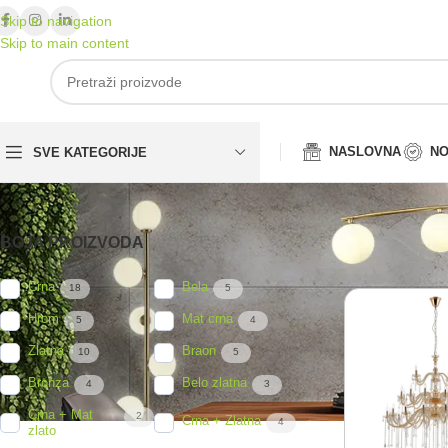
Skip to navigation
Skip to main content
NASLOVNA
NO
SVE KATEGORIJE
BOJA PROIZVODA
Početna
/
Dekora
Crna
Bela
18
5
Hrom
Mat crna
5
4
Zlatna
Braon
10
5
Bronza
Belo zlatna
4
3
Crna + Mat
2
Crna + Zlatna
4
zlato