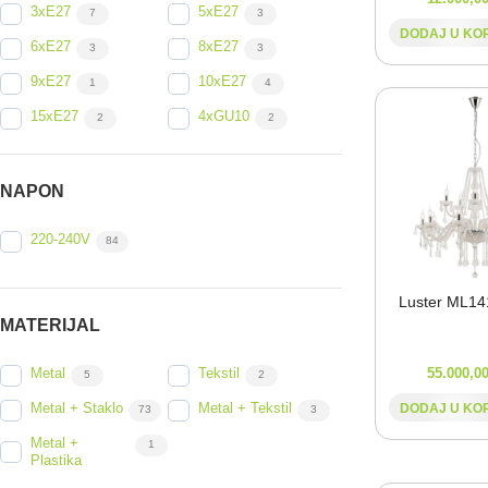
3xE27
5xE27
7
3
DODAJ U KO
6xE27
8xE27
3
3
9xE27
10xE27
1
4
15xE27
4xGU10
2
2
6xGU10
4xG9
2
1
6xG9
12xG9
2
1
NAPON
10xE14
12xE14
1
3
220-240V
84
18xE14
16xE14
2
1
32xE14
15xE14
1
3
Luster ML14
MATERIJAL
Metal
Tekstil
55.000,0
5
2
DODAJ U KO
Metal + Staklo
Metal + Tekstil
73
3
Metal +
1
Plastika