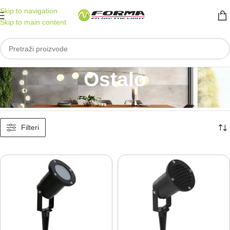
Skip to navigation
Skip to main content
Ostalo
Početna
/
Spoljna rasveta
/
Ostalo
Prikazano je svih 2 rezultata
Filteri