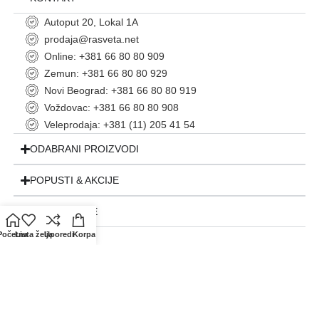
Autoput 20, Lokal 1A
prodaja@rasveta.net
Online: +381 66 80 80 909
Zemun: +381 66 80 80 929
Novi Beograd: +381 66 80 80 919
Voždovac: +381 66 80 80 908
Veleprodaja: +381 (11) 205 41 54
ODABRANI PROIZVODI
POPUSTI & AKCIJE
INFORMACIJE
Početna
Lista želja
Uporedi
Korpa