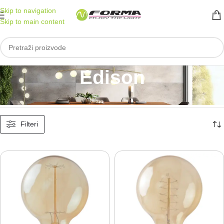
Skip to navigation
Skip to main content
Edison
Početna
/
Sijalice
/
Edison
Prikazano je svih 19 rezultata
Filteri