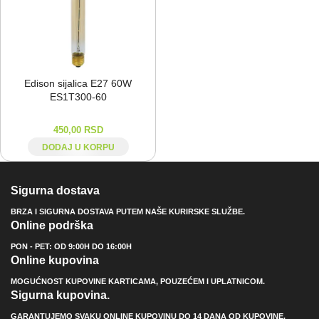
Edison sijalica E27 60W
ES1T300-⁠60
450,00
RSD
DODAJ U KORPU
Sigurna dostava
BRZA I SIGURNA DOSTAVA PUTEM NAŠE KURIRSKE SLUŽBE.
Online podrška
PON - PET: OD 9:00H DO 16:00H
Online kupovina
MOGUĆNOST KUPOVINE KARTICAMA, POUZEĆEM I UPLATNICOM.
Sigurna kupovina.
GARANTUJEMO SVAKU ONLINE KUPOVINU DO 14 DANA OD KUPOVINE.