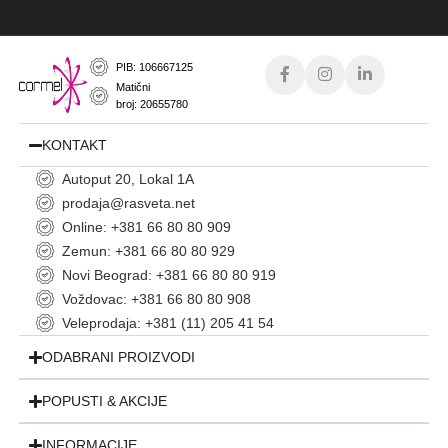
PIB: 106667125
Matični
broj: 20655780
KONTAKT
Autoput 20, Lokal 1A
prodaja@rasveta.net
Online: +381 66 80 80 909
Zemun: +381 66 80 80 929
Novi Beograd: +381 66 80 80 919
Voždovac: +381 66 80 80 908
Veleprodaja: +381 (11) 205 41 54
ODABRANI PROIZVODI
POPUSTI & AKCIJE
INFORMACIJE