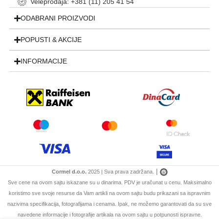
Veleprodaja: +381 (11) 205 41 54
ODABRANI PROIZVODI
POPUSTI & AKCIJE
INFORMACIJE
|
Cormel d.o.o.
2025 | Sva prava zadržana.
Sve cene na ovom sajtu iskazane su u dinarima. PDV je uračunat u cenu. Maksimalno
koristimo sve svoje resurse da Vam artikli na ovom sajtu budu prikazani sa ispravnim
nazivima specifikacija, fotografijama i cenama. Ipak, ne možemo garantovati da su sve
navedene informacije i fotografije artikala na ovom sajtu u potpunosti ispravne.