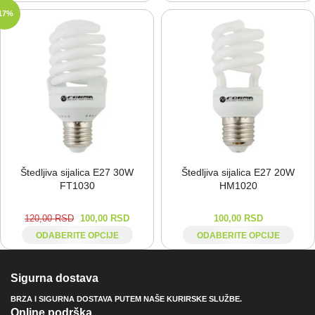
17%
Štedljiva sijalica E27 30W
Štedljiva sijalica E27 20W
FT1030
HM1020
120,00
RSD
100,00
RSD
100,00
RSD
ODABERITE OPCIJE
ODABERITE OPCIJE
Sigurna dostava
BRZA I SIGURNA DOSTAVA PUTEM NAŠE KURIRSKE SLUŽBE.
Online podrška