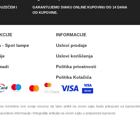
UZEĆEM I
GARANTUJEMO SVAKU ONLINE KUPOVINU DO 14 DANA
OD KUPOVINE.
KCIJE
INFORMACIJE
a - Spot lampe
Uslovi prodaje
ije
Uslovi korišćenja
madi
Politika privatnosti
Politika Kolačića
o koristimo sve svoje resurse da Vam artikli na ovom sajtu budu prikazani sa ispravnim
vedene informacije i fotografije artikala na ovom sajtu u potpunosti ispravne.