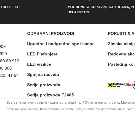
0H DO 16:00H
MOGUĆNOST KUPOVINE KARTICAMA, PO
UPLATNICOM.
ODABRANI PROIZVODI
POPUSTI & A
Ugradne i nadgradne spot lampe
Zimska akcij
909
 929
LED Plafonjere
Redovne akc
 80 80 919
LED visilice
Poslednji ko
80 908
Spoljna rasveta
 205 41 54
Serije proizvoda
Serija proizvoda F2405
Sve cene na ovom sajtu iskazane su u dinarima. PDV je uračunat u cenu. Maksimaln
nazivima specifikacija, fotografijama i cenama. Ipak, ne možemo garantovati da su sve na