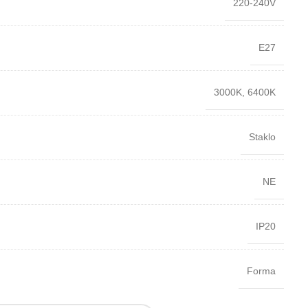
220-240V
E27
3000K
,
6400K
Staklo
NE
IP20
Forma