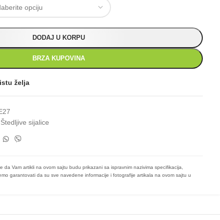
DODAJ U KORPU
BRZA KUPOVINA
istu želja
E27
Štedljive sijalice
e da Vam artikli na ovom sajtu budu prikazani sa ispravnim nazivima specifikacija,
mo garantovati da su sve navedene informacije i fotografije artikala na ovom sajtu u