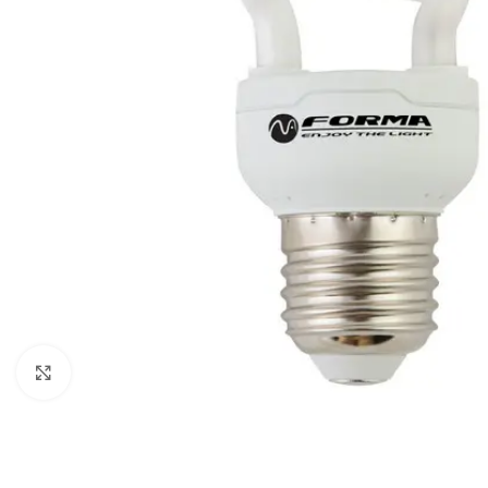
Klikni da uveličaš