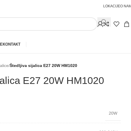
LOKACIJE
O NA
JE
KONTAKT
jalice
/
Štedljiva sijalica E27 20W HM1020
sijalica E27 20W HM1020
20W