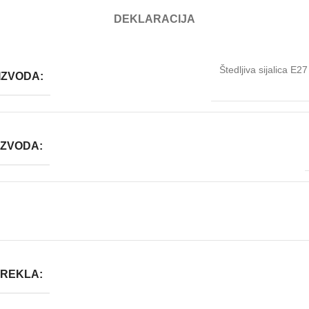
DEKLARACIJA
Štedljiva sijalica 
IZVODA:
IZVODA:
OREKLA: