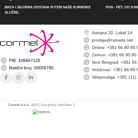
BRZA I SIGURNA DOSTAVA PUTEM NAŠE KURIRSKE
PON - PET: OD 9:0
SLUŽBE.
Autoput 20, Lokal 1A
prodaja@rasveta.net
Online: +381 66 80 80 
Zemun: +381 66 80 80
PIB: 106667125
Novi Beograd: +381 66
Matični broj: 20655780
Voždovac: +381 66 80 
Veleprodaja: +381 (11)
|
Cormel d.o.o.
2025 | Sva prava zadržana.