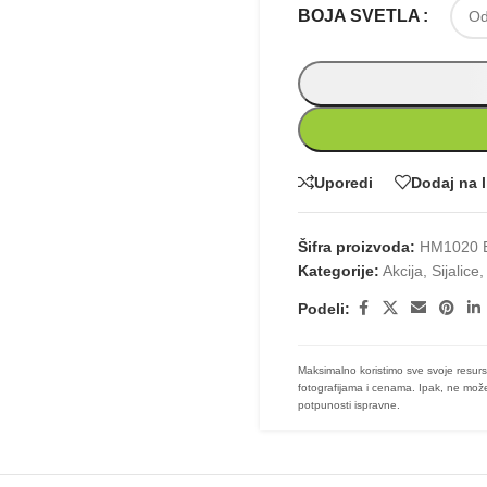
BOJA SVETLA
Uporedi
Dodaj na l
Šifra proizvoda:
HM1020 
Kategorije:
Akcija
,
Sijalice
,
Podeli:
Maksimalno koristimo sve svoje resurs
fotografijama i cenama. Ipak, ne može
potpunosti ispravne.