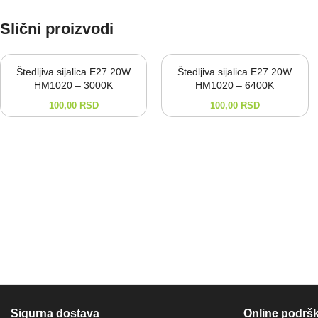
Slični proizvodi
Štedljiva sijalica E27 20W
Štedljiva sijalica E27 20W
HM1020 – 3000K
HM1020 – 6400K
100,00
RSD
100,00
RSD
Sigurna dostava
Online podrš