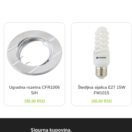
Ugradna rozetna CFR1006
Štedljiva sijalica E27 15W
S/H
FM1015
190,00
RSD
100,00
RSD
Sigurna kupovina.