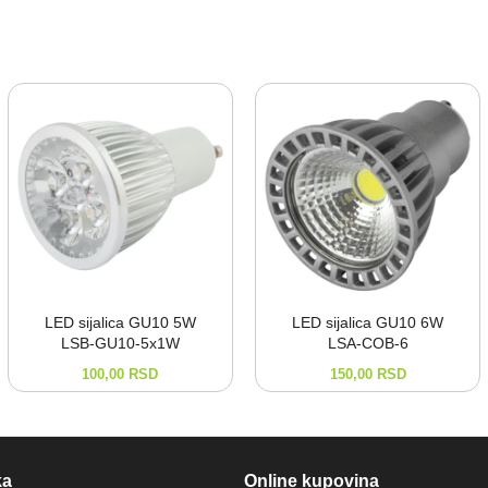
LED sijalica GU10 5W
LED sijalica GU10 6W
LSB-⁠GU10-⁠5x1W
LSA-⁠COB-⁠6
100,00
RSD
150,00
RSD
ka
Online kupovina