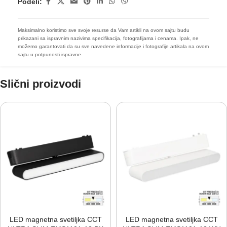
Podeli:
Maksimalno koristimo sve svoje resurse da Vam artikli na ovom sajtu budu
prikazani sa ispravnim nazivima specifikacija, fotografijama i cenama. Ipak, ne
možemo garantovati da su sve navedene informacije i fotografije artikala na ovom
sajtu u potpunosti ispravne.
Slični proizvodi
LED magnetna svetiljka CCT
LED magnetna svetiljka CCT