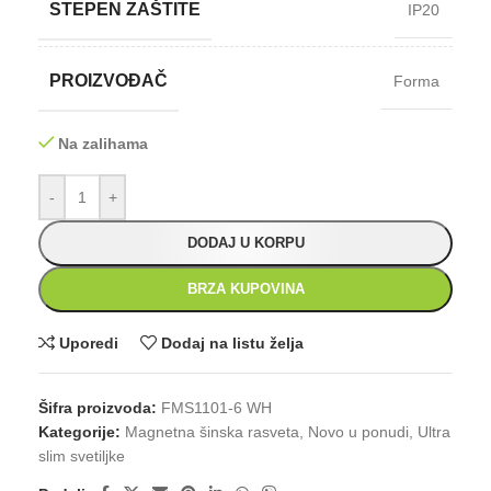
STEPEN ZAŠTITE
IP20
PROIZVOĐAČ
Forma
Na zalihama
-
+
DODAJ U KORPU
BRZA KUPOVINA
Uporedi
Dodaj na listu želja
Šifra proizvoda:
FMS1101-6 WH
Kategorije:
Magnetna šinska rasveta
,
Novo u ponudi
,
Ultra
slim svetiljke