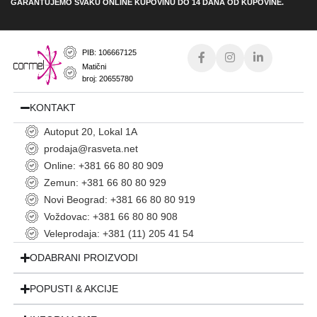
GARANTUJEMO SVAKU ONLINE KUPOVINU DO 14 DANA OD KUPOVINE.
PIB: 106667125
Matični
broj: 20655780
KONTAKT
Autoput 20, Lokal 1A
prodaja@rasveta.net
Online: +381 66 80 80 909
Zemun: +381 66 80 80 929
Novi Beograd: +381 66 80 80 919
Voždovac: +381 66 80 80 908
Veleprodaja: +381 (11) 205 41 54
ODABRANI PROIZVODI
POPUSTI & AKCIJE