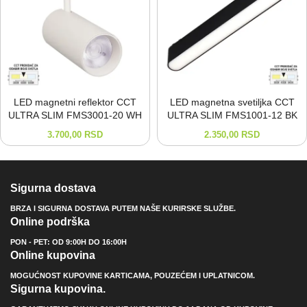
LED magnetni reflektor CCT
LED magnetna svetiljka CCT
ULTRA SLIM FMS3001-⁠20 WH
ULTRA SLIM FMS1001-⁠12 BK
3.700,00
RSD
2.350,00
RSD
Sigurna dostava
BRZA I SIGURNA DOSTAVA PUTEM NAŠE KURIRSKE SLUŽBE.
Online podrška
PON - PET: OD 9:00H DO 16:00H
Online kupovina
MOGUĆNOST KUPOVINE KARTICAMA, POUZEĆEM I UPLATNICOM.
Sigurna kupovina.