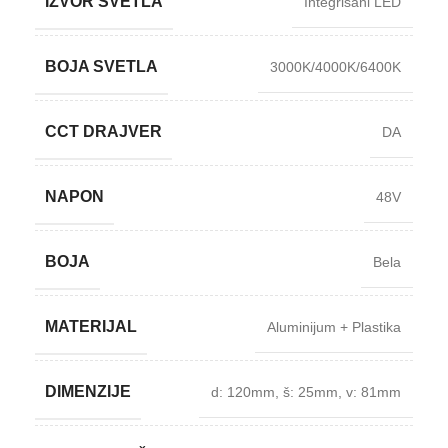
IZVOR SVETLA
Integrisani LED
BOJA SVETLA
3000K/4000K/6400K
CCT DRAJVER
DA
NAPON
48V
BOJA
Bela
MATERIJAL
Aluminijum + Plastika
DIMENZIJE
d: 120mm
,
š: 25mm
,
v: 81mm