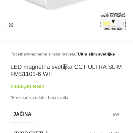
Klikni da uveličaš
Početna
/
Magnetna šinska rasveta
/
Ultra slim svetiljke
LED magnetna svetiljka CCT ULTRA SLIM
FMS1101-⁠6 WH
2.650,00
RSD
*Prekidač za odabir boje svetla
JAČINA
6W