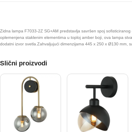
Zidna lampa F7033-2Z SG+AM predstavlja savršen spoj sofisticiranog dizaj
oplemenjena staklenim elementima u toploj amber boji, ova lampa stvara 
dodatni izvor svetla.Zahvaljujući dimenzijama 445 x 250 x Ø130 mm, sav
Slični proizvodi