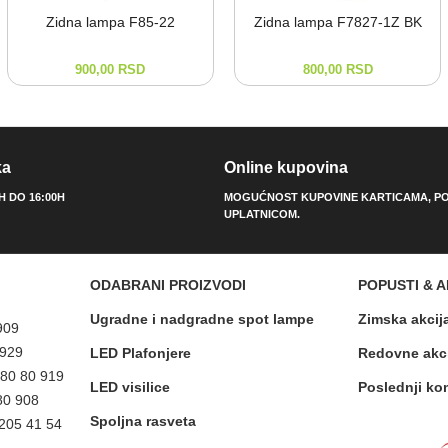
Zidna lampa F85-⁠22
Zidna lampa F7827-⁠1Z BK
900,00
RSD
800,00
RSD
ka
Online kupovina
0H DO 16:00H
MOGUĆNOST KUPOVINE KARTICAMA, PO
UPLATNICOM.
ODABRANI PROIZVODI
POPUSTI & A
Ugradne i nadgradne spot lampe
Zimska akcij
909
 929
LED Plafonjere
Redovne akc
 80 80 919
LED visilice
Poslednji ko
80 908
Spoljna rasveta
 205 41 54