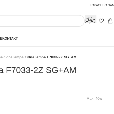
LOKACIJE
O NA
JE
KONTAKT
ta
/
Zidne lampe
/
Zidna lampa F7033-⁠2Z SG+AM
pa F7033-⁠2Z SG+AM
Max. 40w