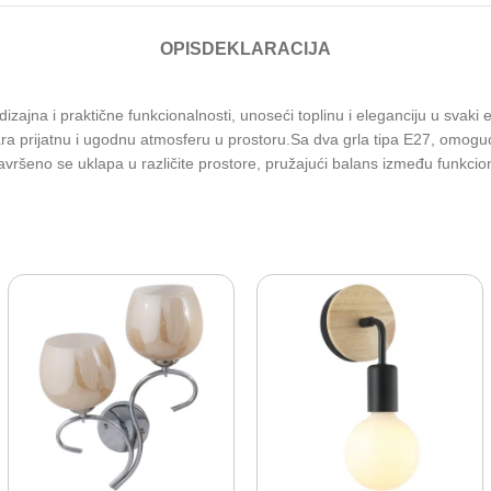
OPIS
DEKLARACIJA
na i praktične funkcionalnosti, unoseći toplinu i eleganciju u svaki ent
prijatnu i ugodnu atmosferu u prostoru.Sa dva grla tipa E27, omogućava 
ršeno se uklapa u različite prostore, pružajući balans između funkciona