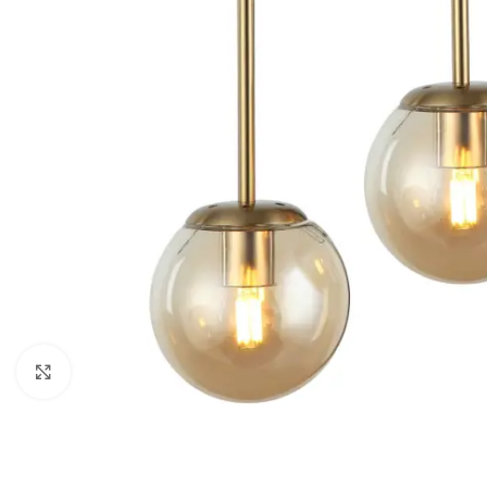
Klikni da uveličaš