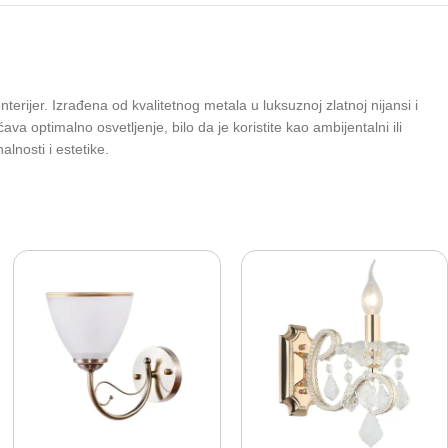
erijer. Izrađena od kvalitetnog metala u luksuznoj zlatnoj nijansi i
optimalno osvetljenje, bilo da je koristite kao ambijentalni ili
lnosti i estetike.