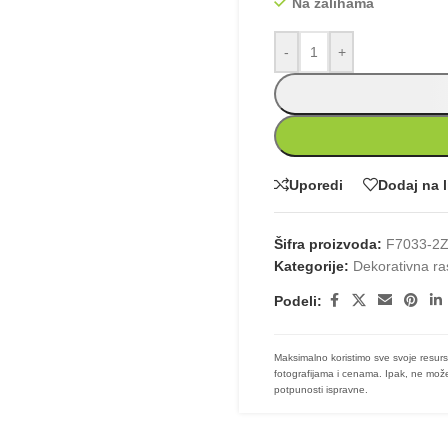
Na zalihama
-
+
Uporedi
Dodaj na l
Šifra proizvoda:
F7033-2
Kategorije:
Dekorativna ra
Podeli:
Maksimalno koristimo sve svoje resurs
fotografijama i cenama. Ipak, ne može
potpunosti ispravne.