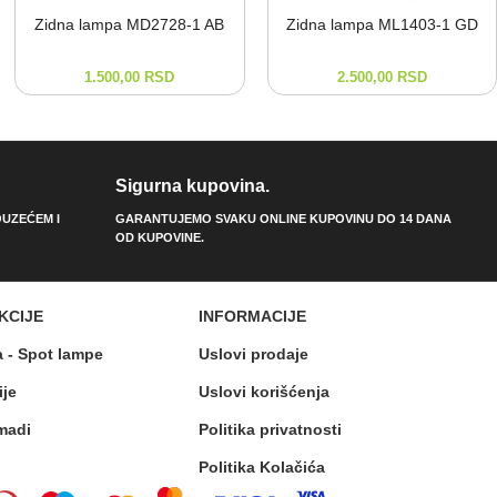
Zidna lampa MD2728-⁠1 AB
Zidna lampa ML1403-⁠1 GD
1.500,00
RSD
2.500,00
RSD
Sigurna kupovina.
UZEĆEM I
GARANTUJEMO SVAKU ONLINE KUPOVINU DO 14 DANA
OD KUPOVINE.
KCIJE
INFORMACIJE
a - Spot lampe
Uslovi prodaje
ije
Uslovi korišćenja
madi
Politika privatnosti
Politika Kolačića