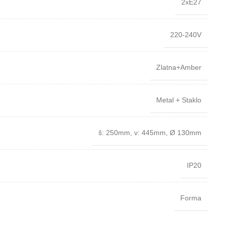
2xE27
220-240V
Zlatna+Amber
Metal + Staklo
š: 250mm
,
v: 445mm
,
Ø 130mm
IP20
Forma