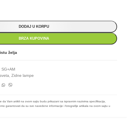
DODAJ U KORPU
BRZA KUPOVINA
istu želja
Z SG+AM
sveta
,
Zidne lampe
e da Vam artikli na ovom sajtu budu prikazani sa ispravnim nazivima specifikacija,
mo garantovati da su sve navedene informacije i fotografije artikala na ovom sajtu u