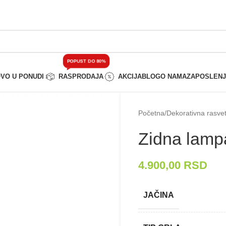
POPUST DO 80%
VO U PONUDI
RASPRODAJA
AKCIJA
BLOG
O NAMA
ZAPOSLEN
Početna
/
Dekorativna rasve
Zidna lam
4.900,00
RSD
JAČINA