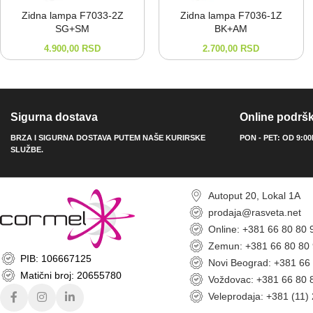
Zidna lampa F7033-⁠2Z
Zidna lampa F7036-⁠1Z
SG+SM
BK+AM
4.900,00
RSD
2.700,00
RSD
Sigurna dostava
Online podrš
BRZA I SIGURNA DOSTAVA PUTEM NAŠE KURIRSKE
PON - PET: OD 9:0
SLUŽBE.
Autoput 20, Lokal 1A
prodaja@rasveta.net
Online: +381 66 80 80 
Zemun: +381 66 80 80
PIB: 106667125
Novi Beograd: +381 66
Matični broj: 20655780
Voždovac: +381 66 80 
Veleprodaja: +381 (11)