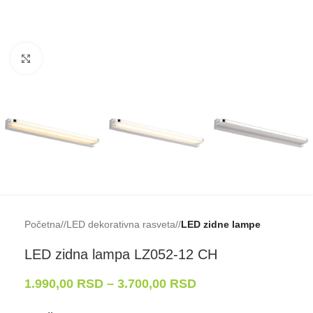
Klikni da uveličaš
Početna
/
LED dekorativna rasveta
/
LED zidne lampe
LED zidna lampa LZ052-⁠12 CH
1.990,00
RSD
–
3.700,00
RSD