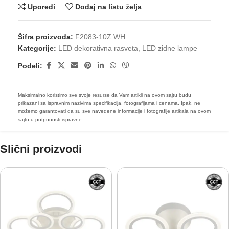
Uporedi
Dodaj na listu želja
Šifra proizvoda:
F2083-10Z WH
Kategorije:
LED dekorativna rasveta
,
LED zidne lampe
Podeli:
Maksimalno koristimo sve svoje resurse da Vam artikli na ovom sajtu budu
prikazani sa ispravnim nazivima specifikacija, fotografijama i cenama. Ipak, ne
možemo garantovati da su sve navedene informacije i fotografije artikala na ovom
sajtu u potpunosti ispravne.
Slični proizvodi