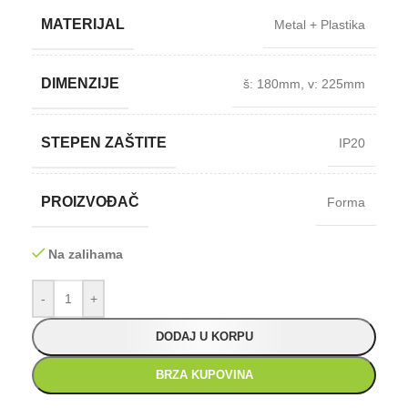
MATERIJAL
Metal + Plastika
DIMENZIJE
š: 180mm
,
v: 225mm
STEPEN ZAŠTITE
IP20
PROIZVOĐAČ
Forma
Na zalihama
-
+
DODAJ U KORPU
BRZA KUPOVINA