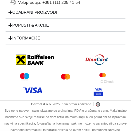
Veleprodaja: +381 (11) 205 41 54
ODABRANI PROIZVODI
POPUSTI & AKCIJE
INFORMACIJE
|
Cormel d.o.o.
2025 | Sva prava zadržana.
Sve cene na ovom sajtu iskazane su u dinarima. PDV je uračunat u cenu. Maksimalno
koristimo sve svoje resurse da Vam artikli na ovom sajtu budu prikazani sa ispravnim
nazivima specifikacija, fotografijama i cenama. Ipak, ne možemo garantovati da su sve
navedene informacije i fotografije artikala na ovom sajtu u potpunosti ispravne.