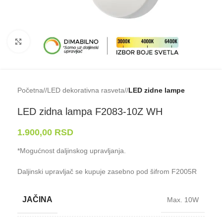
Klikni da uveličaš
Početna
/
LED dekorativna rasveta
/
LED zidne lampe
LED zidna lampa F2083-⁠10Z WH
1.900,00
RSD
*Mogućnost daljinskog upravljanja.
Daljinski upravljač se kupuje zasebno pod šifrom F2005R
JAČINA
Max. 10W