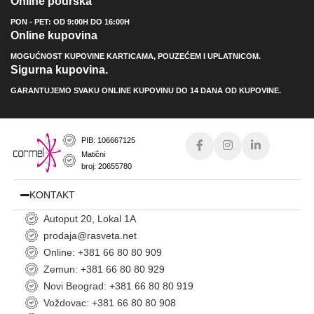
Online podrška
PON - PET: OD 9:00H DO 16:00H
Online kupovina
MOGUĆNOST KUPOVINE KARTICAMA, POUZEĆEM I UPLATNICOM.
Sigurna kupovina.
GARANTUJEMO SVAKU ONLINE KUPOVINU DO 14 DANA OD KUPOVINE.
PIB: 106667125
Matični
broj: 20655780
KONTAKT
Autoput 20, Lokal 1A
prodaja@rasveta.net
Online: +381 66 80 80 909
Zemun: +381 66 80 80 929
Novi Beograd: +381 66 80 80 919
Voždovac: +381 66 80 80 908