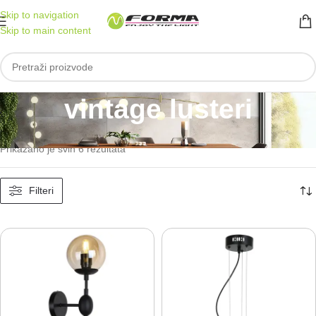
Skip to navigation
Skip to main content
vintage lusteri
Početna
/
Proizvod označen „vintage lusteri“
Prikazano je svih 6 rezultata
Filteri