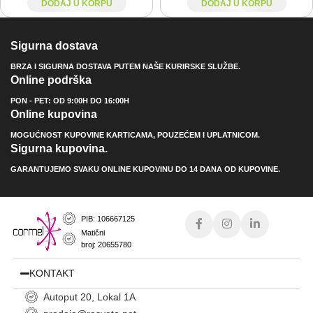
DODAJ U KORPU
DODAJ U KORPU
Sigurna dostava
BRZA I SIGURNA DOSTAVA PUTEM NAŠE KURIRSKE SLUŽBE.
Online podrška
PON - PET: OD 9:00H DO 16:00H
Online kupovina
MOGUĆNOST KUPOVINE KARTICAMA, POUZEĆEM I UPLATNICOM.
Sigurna kupovina.
GARANTUJEMO SVAKU ONLINE KUPOVINU DO 14 DANA OD KUPOVINE.
PIB: 106667125
Matični
broj: 20655780
KONTAKT
Autoput 20, Lokal 1A