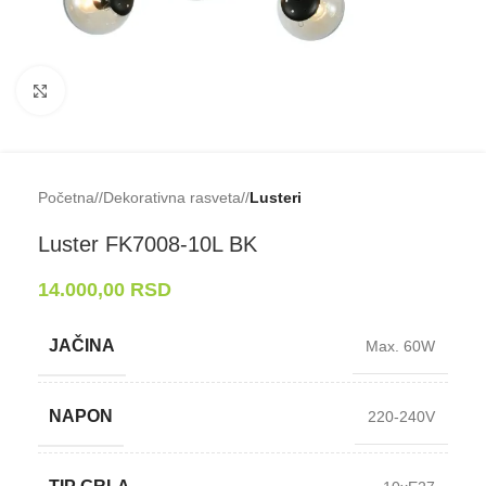
Klikni da uveličaš
Početna
/
Dekorativna rasveta
/
Lusteri
Luster FK7008-⁠10L BK
14.000,00
RSD
JAČINA
Max. 60W
NAPON
220-240V