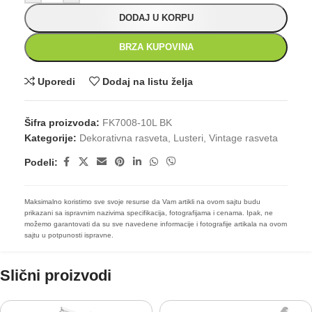
DODAJ U KORPU
BRZA KUPOVINA
Uporedi
Dodaj na listu želja
Šifra proizvoda:
FK7008-10L BK
Kategorije:
Dekorativna rasveta
,
Lusteri
,
Vintage rasveta
Podeli:
Maksimalno koristimo sve svoje resurse da Vam artikli na ovom sajtu budu
prikazani sa ispravnim nazivima specifikacija, fotografijama i cenama. Ipak, ne
možemo garantovati da su sve navedene informacije i fotografije artikala na ovom
sajtu u potpunosti ispravne.
Slični proizvodi