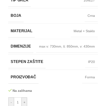
TIP GRLA
10xE27
BOJA
Crna
MATERIJAL
Metal + Staklo
DIMENZIJE
max v: 730mm
,
š: 850mm
,
v: 430mm
STEPEN ZAŠTITE
IP20
PROIZVOĐAČ
Forma
Na zalihama
-
+