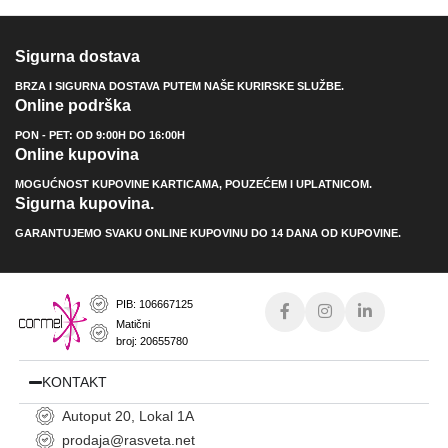
Sigurna dostava
BRZA I SIGURNA DOSTAVA PUTEM NAŠE KURIRSKE SLUŽBE.
Online podrška
PON - PET: OD 9:00H DO 16:00H
Online kupovina
MOGUĆNOST KUPOVINE KARTICAMA, POUZEĆEM I UPLATNICOM.
Sigurna kupovina.
GARANTUJEMO SVAKU ONLINE KUPOVINU DO 14 DANA OD KUPOVINE.
PIB: 106667125
Matični
broj: 20655780
KONTAKT
Autoput 20, Lokal 1A
prodaja@rasveta.net