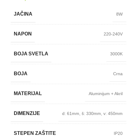
JAČINA
8W
NAPON
220-240V
BOJA SVETLA
3000K
BOJA
Crna
MATERIJAL
Aluminijum + Akril
DIMENZIJE
d: 61mm
,
š: 330mm
,
v: 450mm
STEPEN ZAŠTITE
IP20