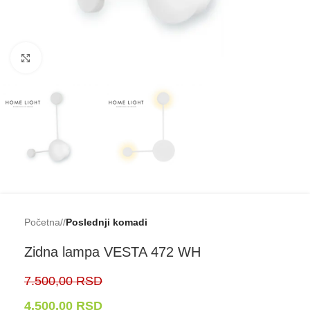
Klikni da uveličaš
Početna
/
Poslednji komadi
Zidna lampa VESTA 472 WH
7.500,00
RSD
4.500,00
RSD