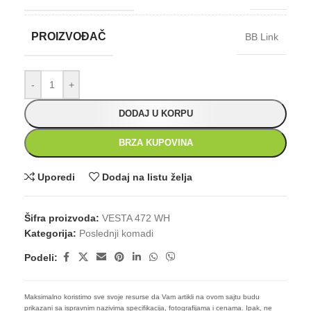
PROIZVOĐAČ
BB Link
-
+
DODAJ U KORPU
BRZA KUPOVINA
Uporedi
Dodaj na listu želja
Šifra proizvoda:
VESTA 472 WH
Kategorija:
Poslednji komadi
Podeli:
Maksimalno koristimo sve svoje resurse da Vam artikli na ovom sajtu budu
prikazani sa ispravnim nazivima specifikacija, fotografijama i cenama. Ipak, ne