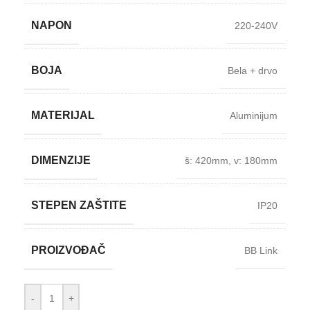
NAPON
220-240V
BOJA
Bela + drvo
MATERIJAL
Aluminijum
DIMENZIJE
š: 420mm
,
v: 180mm
STEPEN ZAŠTITE
IP20
PROIZVOĐAČ
BB Link
-
+