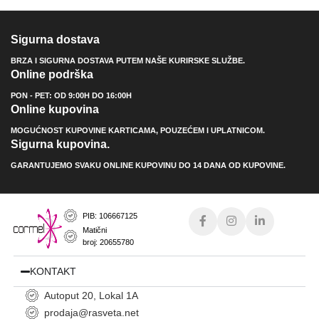
Sigurna dostava
BRZA I SIGURNA DOSTAVA PUTEM NAŠE KURIRSKE SLUŽBE.
Online podrška
PON - PET: OD 9:00H DO 16:00H
Online kupovina
MOGUĆNOST KUPOVINE KARTICAMA, POUZEĆEM I UPLATNICOM.
Sigurna kupovina.
GARANTUJEMO SVAKU ONLINE KUPOVINU DO 14 DANA OD KUPOVINE.
PIB: 106667125
Matični
broj: 20655780
KONTAKT
Autoput 20, Lokal 1A
prodaja@rasveta.net