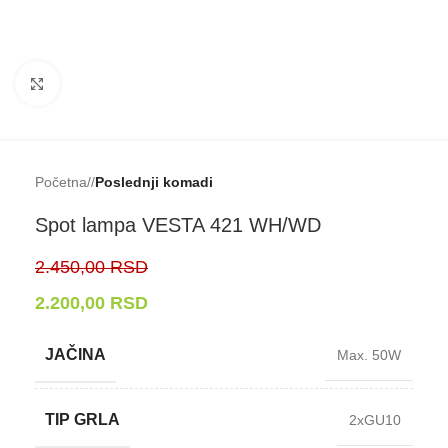
Klikni da uveličaš
Početna
/
Poslednji komadi
Spot lampa VESTA 421 WH/WD
2.450,00
RSD
2.200,00
RSD
JAČINA
Max. 50W
TIP GRLA
2xGU10