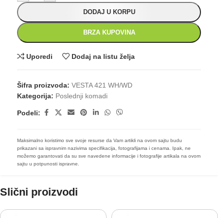
DODAJ U KORPU
BRZA KUPOVINA
Uporedi
Dodaj na listu želja
Šifra proizvoda:
VESTA 421 WH/WD
Kategorija:
Poslednji komadi
Podeli:
Maksimalno koristimo sve svoje resurse da Vam artikli na ovom sajtu budu
prikazani sa ispravnim nazivima specifikacija, fotografijama i cenama. Ipak, ne
možemo garantovati da su sve navedene informacije i fotografije artikala na ovom
sajtu u potpunosti ispravne.
Slični proizvodi