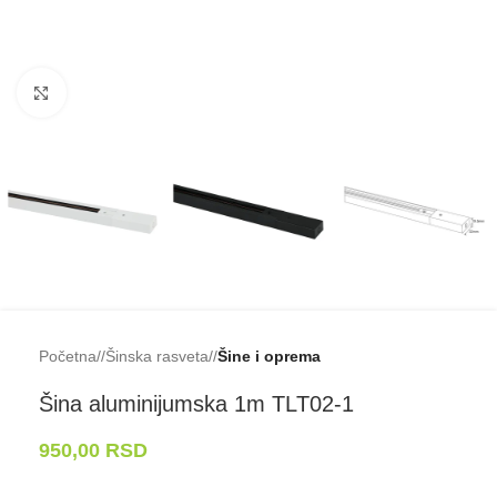
Klikni da uveličaš
Početna
/
Šinska rasveta
/
Šine i oprema
Šina aluminijumska 1m TLT02-⁠1
950,00
RSD