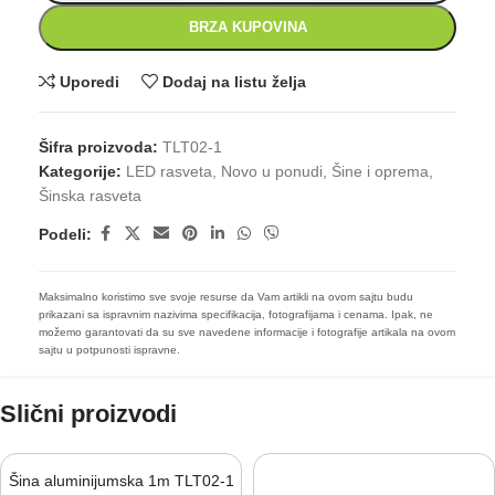
BRZA KUPOVINA
Uporedi
Dodaj na listu želja
Šifra proizvoda:
TLT02-1
Kategorije:
LED rasveta
,
Novo u ponudi
,
Šine i oprema
,
Šinska rasveta
Podeli:
Maksimalno koristimo sve svoje resurse da Vam artikli na ovom sajtu budu
prikazani sa ispravnim nazivima specifikacija, fotografijama i cenama. Ipak, ne
možemo garantovati da su sve navedene informacije i fotografije artikala na ovom
sajtu u potpunosti ispravne.
Slični proizvodi
Šina aluminijumska 1m TLT02-1