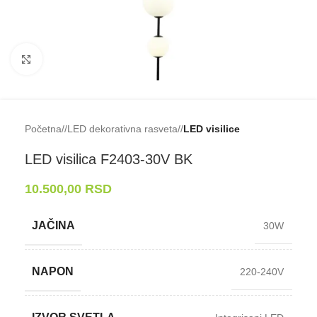
Klikni da uveličaš
Početna
/
LED dekorativna rasveta
/
LED visilice
LED visilica F2403-⁠30V BK
10.500,00
RSD
JAČINA
30W
NAPON
220-240V