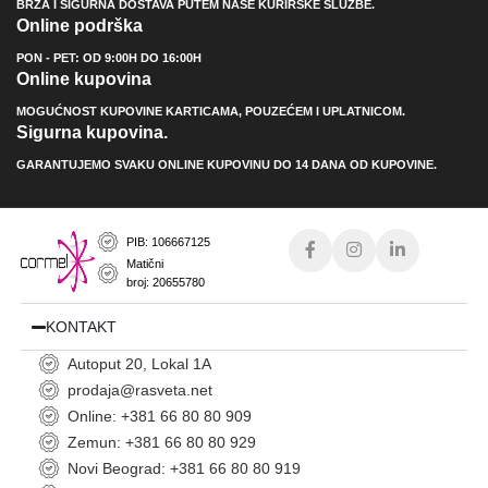
BRZA I SIGURNA DOSTAVA PUTEM NAŠE KURIRSKE SLUŽBE.
Online podrška
PON - PET: OD 9:00H DO 16:00H
Online kupovina
MOGUĆNOST KUPOVINE KARTICAMA, POUZEĆEM I UPLATNICOM.
Sigurna kupovina.
GARANTUJEMO SVAKU ONLINE KUPOVINU DO 14 DANA OD KUPOVINE.
PIB: 106667125
Matični
broj: 20655780
KONTAKT
Autoput 20, Lokal 1A
prodaja@rasveta.net
Online: +381 66 80 80 909
Zemun: +381 66 80 80 929
Novi Beograd: +381 66 80 80 919