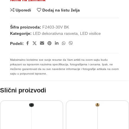
Uporedi
Dodaj na listu želja
Šifra proizvoda:
F2403-30V BK
Kategorije:
LED dekorativna rasveta
,
LED visilice
Podeli:
Maksimalno koristimo sve svoje resurse da Vam artikli na ovom sajtu budu
prikazani sa ispravnim nazivima specifikacija, fotografijama i cenama. Ipak, ne
možemo garantovati da su sve navedene informacije i fotografije artikala na ovom
sajtu u potpunosti ispravne.
Slični proizvodi