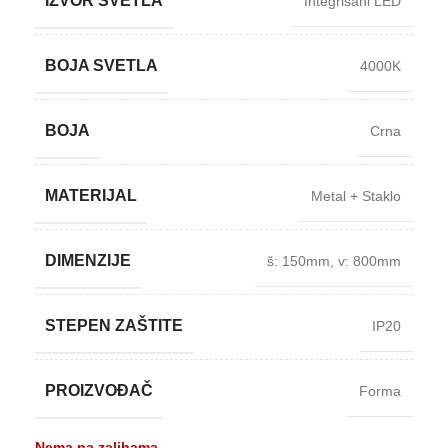
IZVOR SVETLA
Integrisani LED
BOJA SVETLA
4000K
BOJA
Crna
MATERIJAL
Metal + Staklo
DIMENZIJE
š: 150mm
,
v: 800mm
STEPEN ZAŠTITE
IP20
PROIZVOĐAČ
Forma
Nema na zalihama