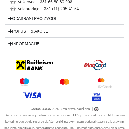
Voždovac: +381 66 80 80 908
Veleprodaja: +381 (11) 205 41 54
ODABRANI PROIZVODI
POPUSTI & AKCIJE
INFORMACIJE
|
Cormel d.o.o.
2025 | Sva prava zadržana.
Sve cene na ovom sajtu iskazane su u dinarima. PDV je uračunat u cenu. Maksimalno
koristimo sve svoje resurse da Vam artikli na ovom sajtu budu prikazani sa ispravnim
nazivima specifikacija, fotografijama i cenama. Ipak, ne možemo garantovati da su sve