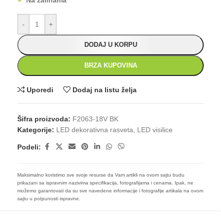
Na zalihama
-
+
DODAJ U KORPU
BRZA KUPOVINA
Uporedi
Dodaj na listu želja
Šifra proizvoda:
F2063-18V BK
Kategorije:
LED dekorativna rasveta
,
LED visilice
Podeli:
Maksimalno koristimo sve svoje resurse da Vam artikli na ovom sajtu budu
prikazani sa ispravnim nazivima specifikacija, fotografijama i cenama. Ipak, ne
možemo garantovati da su sve navedene informacije i fotografije artikala na ovom
sajtu u potpunosti ispravne.