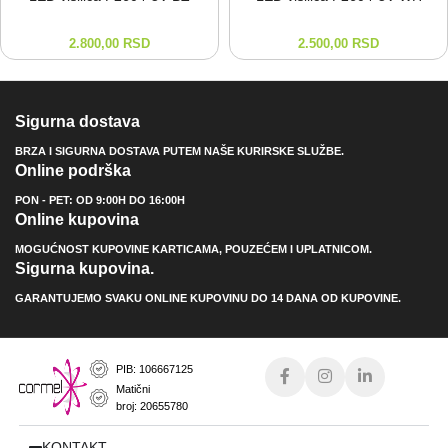
2.800,00
RSD
2.500,00
RSD
Sigurna dostava
BRZA I SIGURNA DOSTAVA PUTEM NAŠE KURIRSKE SLUŽBE.
Online podrška
PON - PET: OD 9:00H DO 16:00H
Online kupovina
MOGUĆNOST KUPOVINE KARTICAMA, POUZEĆEM I UPLATNICOM.
Sigurna kupovina.
GARANTUJEMO SVAKU ONLINE KUPOVINU DO 14 DANA OD KUPOVINE.
PIB: 106667125
Matični
broj: 20655780
KONTAKT