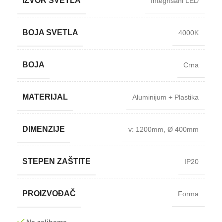
IZVOR SVETLA
Integrisani LED
BOJA SVETLA
4000K
BOJA
Crna
MATERIJAL
Aluminijum + Plastika
DIMENZIJE
v: 1200mm
,
Ø 400mm
STEPEN ZAŠTITE
IP20
PROIZVOĐAČ
Forma