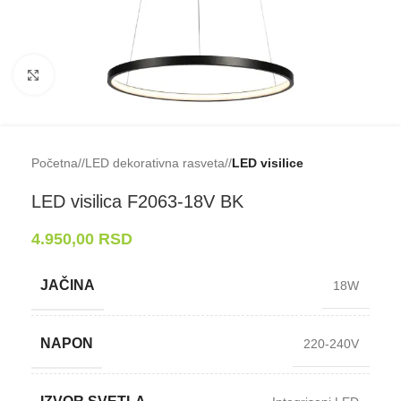
Klikni da uveličaš
Početna
/
LED dekorativna rasveta
/
LED visilice
LED visilica F2063-⁠18V BK
4.950,00
RSD
JAČINA
18W
NAPON
220-240V