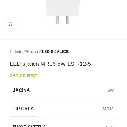
Klikni da uveličaš
Početna
/
Sijalice
/
LED SIJALICE
LED sijalica MR16 5W LSF-⁠12-⁠5
250,00
RSD
JAČINA
5W
TIP GRLA
MR16