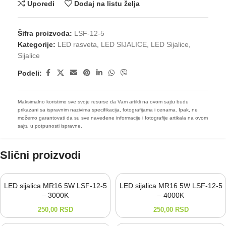
Uporedi
Dodaj na listu želja
Šifra proizvoda:
LSF-12-5
Kategorije:
LED rasveta
,
LED SIJALICE
,
LED Sijalice
,
Sijalice
Podeli:
Maksimalno koristimo sve svoje resurse da Vam artikli na ovom sajtu budu
prikazani sa ispravnim nazivima specifikacija, fotografijama i cenama. Ipak, ne
možemo garantovati da su sve navedene informacije i fotografije artikala na ovom
sajtu u potpunosti ispravne.
Slični proizvodi
LED sijalica MR16 5W LSF-12-5
LED sijalica MR16 5W LSF-12-5
– 3000K
– 4000K
250,00
RSD
250,00
RSD