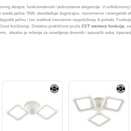
zajna, funkcionalnosti i jednostavne elegancije. U sofisticiranoj belo
om svetla jačine 76W, obezbeđuje dugotrajno, ravnomerno i energetski e
agoditi jačinu i ton svetlosti trenutnom raspoloženju ili potrebi. Funkc
ičnost korišćenja. Dodatnu praktičnost pruža
CCT memory funkcija
, z
 idealno je rešenje za osvetljenje dnevnih i spavaćih soba, trpezarij