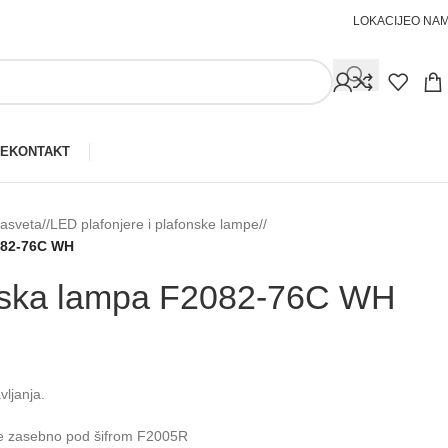
LOKACIJE
O NA
JE
KONTAKT
rasveta
/
LED plafonjere i plafonske lampe
/
82-⁠76C WH
ska lampa F2082-⁠76C WH
ljanja.
uje zasebno pod šifrom F2005R