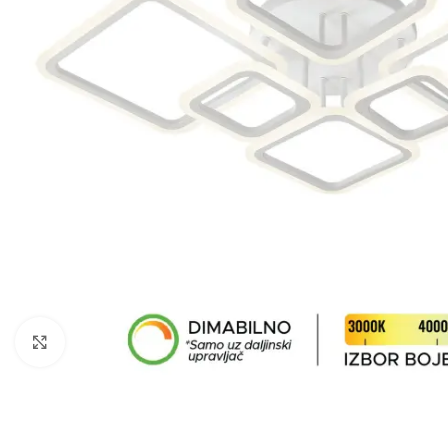
Klikni da uveličaš