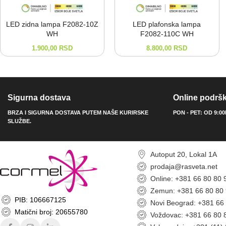
LED zidna lampa F2082-⁠10Z
LED plafonska lampa
WH
F2082-⁠110C WH
1.900,00
RSD
8.800,00
RSD
Sigurna dostava
Online podrš
BRZA I SIGURNA DOSTAVA PUTEM NAŠE KURIRSKE
PON - PET: OD 9:0
SLUŽBE.
Autoput 20, Lokal 1A
prodaja@rasveta.net
Online: +381 66 80 80 
Zemun: +381 66 80 80
PIB: 106667125
Novi Beograd: +381 66
Matični broj: 20655780
Voždovac: +381 66 80 