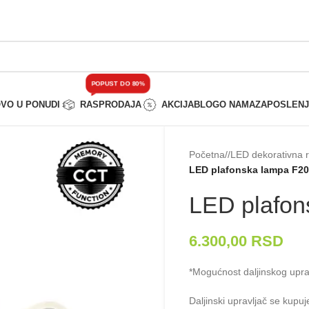
POPUST DO 80%
VO U PONUDI
RASPRODAJA
AKCIJA
BLOG
O NAMA
ZAPOSLEN
Početna
/
LED dekorativna 
LED plafonska lampa F20
LED plafon
6.300,00
RSD
*Mogućnost daljinskog uprav
Daljinski upravljač se kup