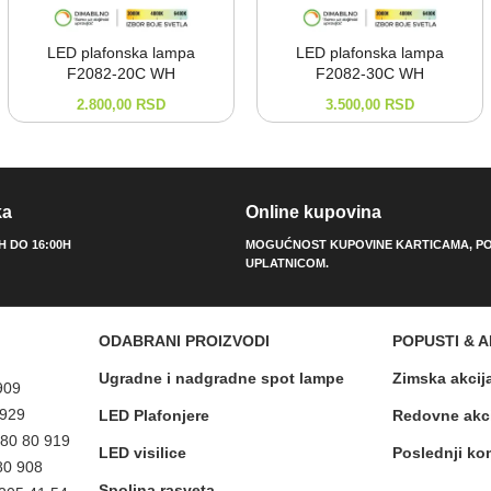
LED plafonska lampa
LED plafonska lampa
F2082-⁠20C WH
F2082-⁠30C WH
2.800,00
RSD
3.500,00
RSD
ka
Online kupovina
0H DO 16:00H
MOGUĆNOST KUPOVINE KARTICAMA, PO
UPLATNICOM.
ODABRANI PROIZVODI
POPUSTI & A
Ugradne i nadgradne spot lampe
Zimska akcij
909
 929
LED Plafonjere
Redovne akc
 80 80 919
LED visilice
Poslednji ko
80 908
Spoljna rasveta