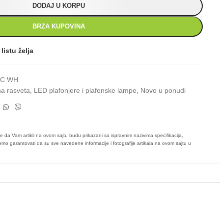
DODAJ U KORPU
BRZA KUPOVINA
listu želja
6C WH
a rasveta
,
LED plafonjere i plafonske lampe
,
Novo u ponudi
e da Vam artikli na ovom sajtu budu prikazani sa ispravnim nazivima specifikacija,
mo garantovati da su sve navedene informacije i fotografije artikala na ovom sajtu u