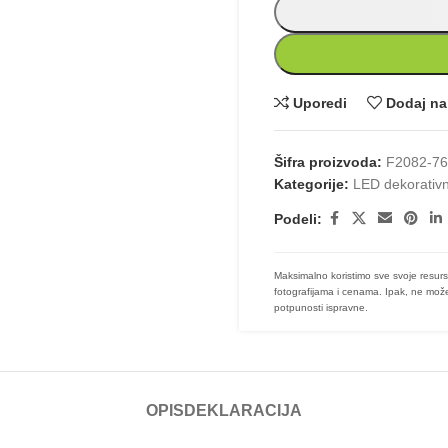
Uporedi
Dodaj na 
Šifra proizvoda:
F2082-7
Kategorije:
LED dekorativn
Podeli:
Maksimalno koristimo sve svoje resurs
fotografijama i cenama. Ipak, ne može
potpunosti ispravne.
OPIS
DEKLARACIJA