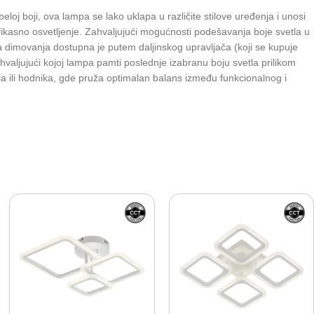
j boji, ova lampa se lako uklapa u različite stilove uređenja i unosi
fikasno osvetljenje. Zahvaljujući mogućnosti podešavanja boje svetla u
ija dimovanja dostupna je putem daljinskog upravljača (koji se kupuje
ahvaljujući kojoj lampa pamti poslednje izabranu boju svetla prilikom
a ili hodnika, gde pruža optimalan balans između funkcionalnog i