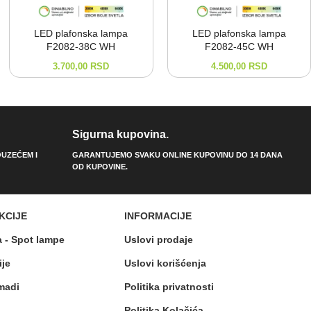
LED plafonska lampa
LED plafonska lampa
F2082-⁠38C WH
F2082-⁠45C WH
3.700,00
RSD
4.500,00
RSD
Sigurna kupovina.
UZEĆEM I
GARANTUJEMO SVAKU ONLINE KUPOVINU DO 14 DANA
OD KUPOVINE.
KCIJE
INFORMACIJE
a - Spot lampe
Uslovi prodaje
ije
Uslovi korišćenja
madi
Politika privatnosti
Politika Kolačića