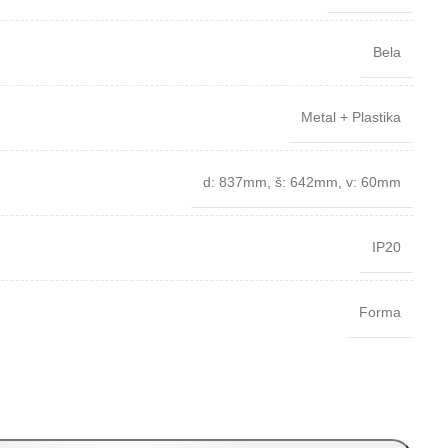
Bela
Metal + Plastika
d: 837mm
,
š: 642mm
,
v: 60mm
IP20
Forma