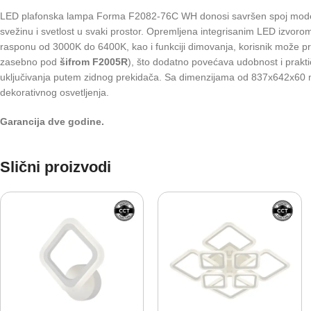
LED plafonska lampa Forma F2082-76C WH donosi savršen spoj modernog di
svežinu i svetlost u svaki prostor. Opremljena integrisanim LED izvor
rasponu od 3000K do 6400K, kao i funkciji dimovanja, korisnik može pril
zasebno pod
šifrom F2005R
), što dodatno povećava udobnost i prakt
uključivanja putem zidnog prekidača. Sa dimenzijama od 837x642x60 mm,
dekorativnog osvetljenja.
Garancija dve godine.
Slični proizvodi