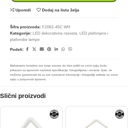
Uporedi
Dodaj na listu želja
Šifra proizvoda:
F2082-45C WH
Kategorije:
LED dekorativna rasveta
,
LED plafonjere i
plafonske lampe
Podeli:
Maksimalno koristimo sve svoje resurse da Vam artikli na ovom sajtu budu
prikazani sa ispravnim nazivima specifikacija, fotografijama i cenama. Ipak, ne
možemo garantovati da su sve navedene informacije i fotografije artikala na ovom
sajtu u potpunosti ispravne.
Slični proizvodi