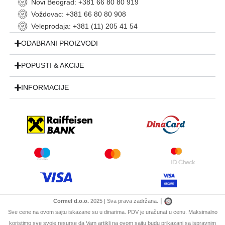
Novi Beograd: +381 66 80 80 919
Voždovac: +381 66 80 80 908
Veleprodaja: +381 (11) 205 41 54
ODABRANI PROIZVODI
POPUSTI & AKCIJE
INFORMACIJE
|
Cormel d.o.o.
2025 | Sva prava zadržana.
Sve cene na ovom sajtu iskazane su u dinarima. PDV je uračunat u cenu. Maksimalno
koristimo sve svoje resurse da Vam artikli na ovom sajtu budu prikazani sa ispravnim