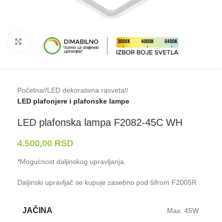
Klikni da uveličaš
Početna
/
LED dekorativna rasveta
/
LED plafonjere i plafonske lampe
LED plafonska lampa F2082-⁠45C WH
4.500,00
RSD
*Mogućnost daljinskog upravljanja.
Daljinski upravljač se kupuje zasebno pod šifrom F2005R
JAČINA
Max. 45W