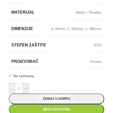
MATERIJAL
Metal + Plastika
DIMENZIJE
d: 80mm
,
š: 380mm
,
v: 380mm
STEPEN ZAŠTITE
IP20
PROIZVOĐAČ
Forma
Na zalihama
-
+
DODAJ U KORPU
BRZA KUPOVINA