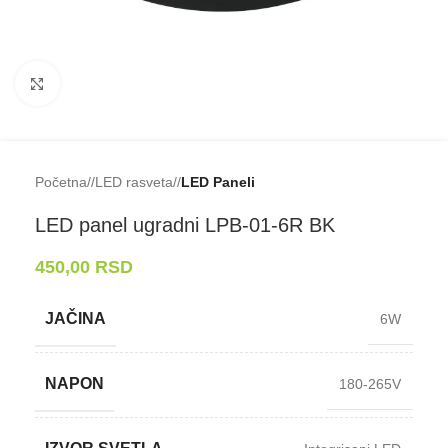
Klikni da uveličaš
Početna
/
LED rasveta
/
LED Paneli
LED panel ugradni LPB-⁠01-⁠6R BK
450,00
RSD
JAČINA
6W
NAPON
180-265V