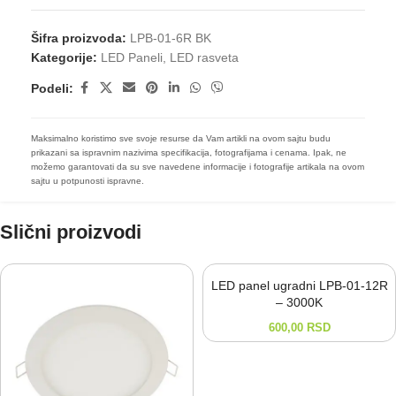
Šifra proizvoda:
LPB-01-6R BK
Kategorije:
LED Paneli
,
LED rasveta
Podeli:
Maksimalno koristimo sve svoje resurse da Vam artikli na ovom sajtu budu
prikazani sa ispravnim nazivima specifikacija, fotografijama i cenama. Ipak, ne
možemo garantovati da su sve navedene informacije i fotografije artikala na ovom
sajtu u potpunosti ispravne.
Slični proizvodi
LED panel ugradni LPB-01-12R
– 3000K
600,00
RSD