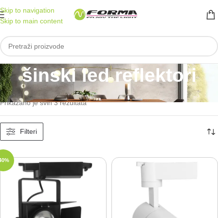
Skip to navigation
Skip to main content
šinski led reflektori
Početna
/
Proizvod označen „šinski led reflektori“
Prikazano je svih 3 rezultata
Filteri
40%