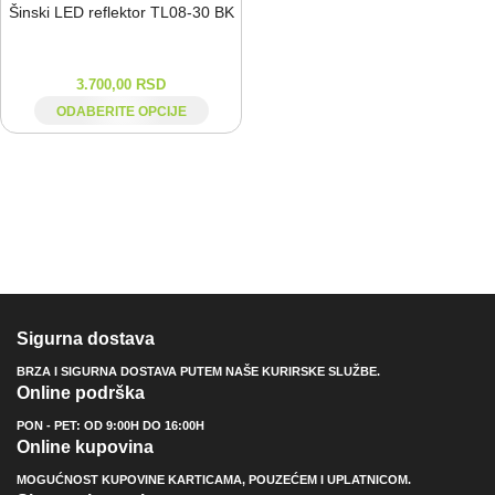
Šinski LED reflektor TL08-⁠30 BK
3.700,00
RSD
ODABERITE OPCIJE
Sigurna dostava
BRZA I SIGURNA DOSTAVA PUTEM NAŠE KURIRSKE SLUŽBE.
Online podrška
PON - PET: OD 9:00H DO 16:00H
Online kupovina
MOGUĆNOST KUPOVINE KARTICAMA, POUZEĆEM I UPLATNICOM.