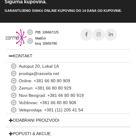
Sigurna kupovina.
GARANTUJEMO SVAKU ONLINE KUPOVINU DO 14 DANA OD KUPOVINE.
PIB: 106667125
Matični
broj: 20655780
KONTAKT
Autoput 20, Lokal 1A
prodaja@rasveta.net
Online: +381 66 80 80 909
Zemun: +381 66 80 80 929
Novi Beograd: +381 66 80 80 919
Voždovac: +381 66 80 80 908
Veleprodaja: +381 (11) 205 41 54
ODABRANI PROIZVODI
POPUSTI & AKCIJE