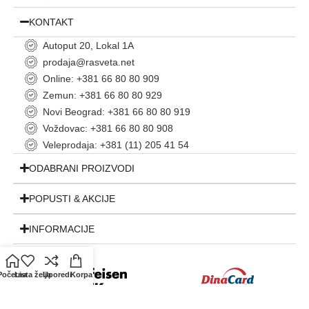
KONTAKT
Autoput 20, Lokal 1A
prodaja@rasveta.net
Online: +381 66 80 80 909
Zemun: +381 66 80 80 929
Novi Beograd: +381 66 80 80 919
Voždovac: +381 66 80 80 908
Veleprodaja: +381 (11) 205 41 54
ODABRANI PROIZVODI
POPUSTI & AKCIJE
INFORMACIJE
Početna
Lista želja
Uporedi
Korpa