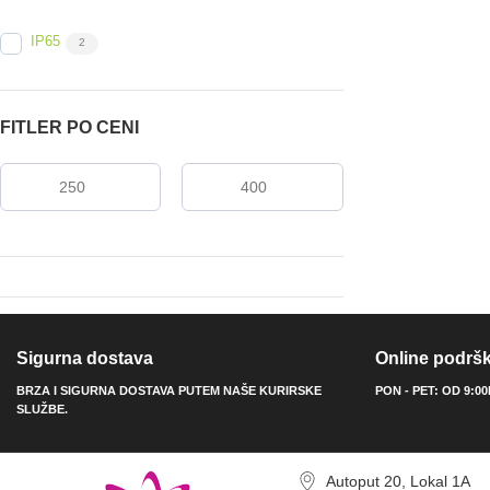
IP65
2
FITLER PO CENI
Sigurna dostava
Online podrš
BRZA I SIGURNA DOSTAVA PUTEM NAŠE KURIRSKE
PON - PET: OD 9:0
SLUŽBE.
Autoput 20, Lokal 1A