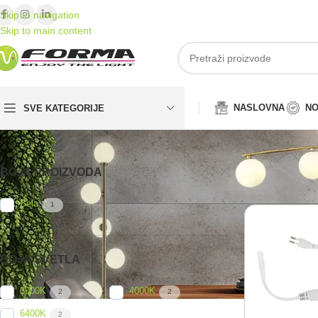
Skip to navigation
Skip to main content
NASLOVNA
NO
SVE KATEGORIJE
BOJA PROIZVODA
Početna
/
Proizv
Bela
1
BOJA SVETLA
3000K
4000K
2
2
6400K
2