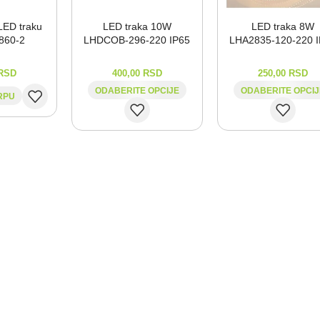
LED traku
LED traka 10W
LED traka 8W
860-⁠2
LHDCOB-⁠296-⁠220 IP65
LHA2835-⁠120-⁠220 
RSD
400,00
RSD
250,00
RSD
ODABERITE OPCIJE
ODABERITE OPCIJ
RPU