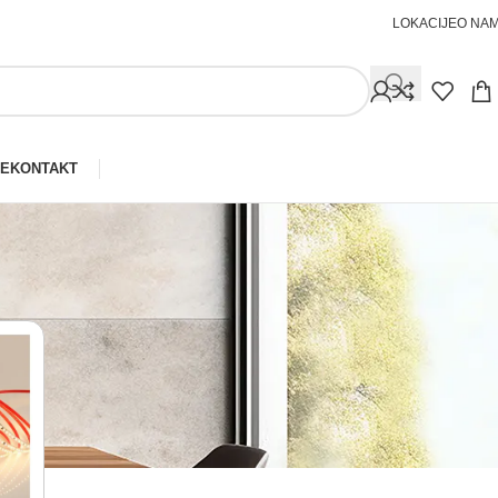
LOKACIJE
O NA
JE
KONTAKT
Prikaži
30
40
50