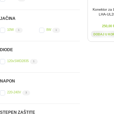
Konektor za 
LHA-⁠UL2
JAČINA
250,00
10W
8W
1
1
DODAJ U KO
DIODE
120xSMD2835
1
NAPON
220-240V
3
STEPEN ZAŠTITE