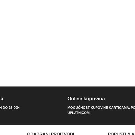
ka
Online kupovina
0H DO 16:00H
MOGUĆNOST KUPOVINE KARTICAMA, PO
UPLATNICOM.
ODABRANI PROIZVODI
POPUSTI & A