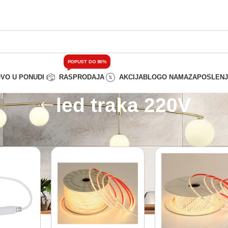
POPUST DO 80%
VO U PONUDI
RASPRODAJA
AKCIJA
BLOG
O NAMA
ZAPOSLEN
led traka 220V
od označen „led traka 220V“