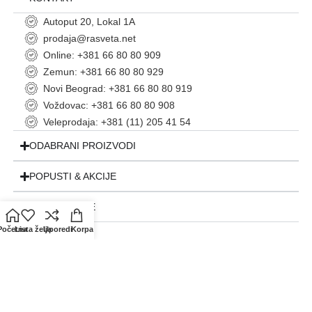
Autoput 20, Lokal 1A
prodaja@rasveta.net
Online: +381 66 80 80 909
Zemun: +381 66 80 80 929
Novi Beograd: +381 66 80 80 919
Voždovac: +381 66 80 80 908
Veleprodaja: +381 (11) 205 41 54
ODABRANI PROIZVODI
POPUSTI & AKCIJE
INFORMACIJE
Početna
Lista želja
Uporedi
Korpa