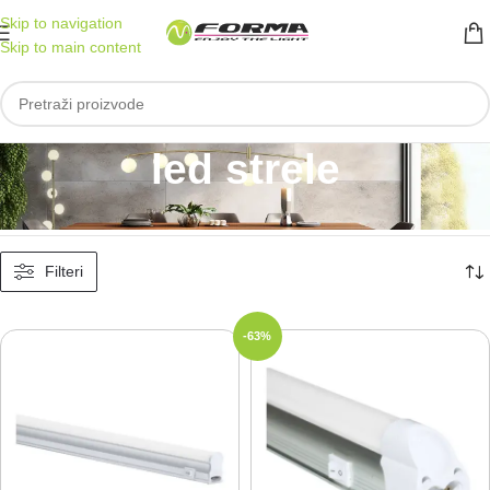
Skip to navigation
Skip to main content
led strele
Početna
/
Proizvod označen „led strele“
Prikazano je svih 2 rezultata
Filteri
-63%