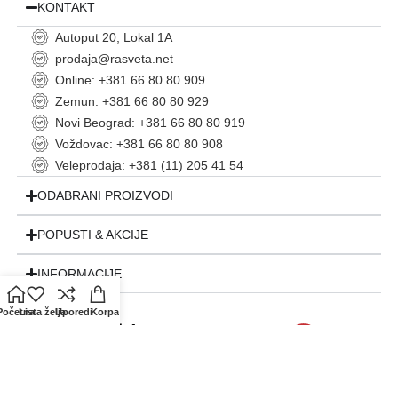
KONTAKT
Autoput 20, Lokal 1A
prodaja@rasveta.net
Online: +381 66 80 80 909
Zemun: +381 66 80 80 929
Novi Beograd: +381 66 80 80 919
Voždovac: +381 66 80 80 908
Veleprodaja: +381 (11) 205 41 54
ODABRANI PROIZVODI
POPUSTI & AKCIJE
INFORMACIJE
Početna
Lista želja
Uporedi
Korpa