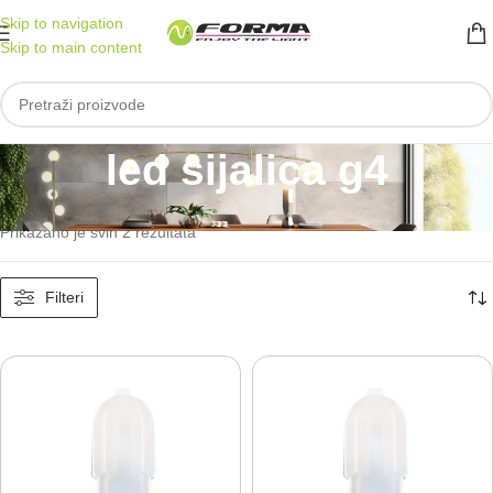
Skip to navigation
Skip to main content
led sijalica g4
Početna
/
Proizvod označen „led sijalica g4“
Prikazano je svih 2 rezultata
Filteri