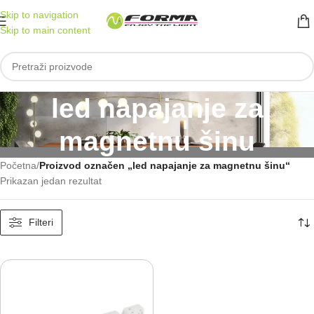
Skip to navigation
Skip to main content
led napajanje za
magnetnu šinu
Početna
/
Proizvod označen „led napajanje za magnetnu šinu“
Prikazan jedan rezultat
Filteri