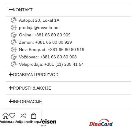
KONTAKT
Autoput 20, Lokal 1A
prodaja@rasveta.net
Online: +381 66 80 80 909
Zemun: +381 66 80 80 929
Novi Beograd: +381 66 80 80 919
Voždovac: +381 66 80 80 908
Veleprodaja: +381 (11) 205 41 54
ODABRANI PROIZVODI
POPUSTI & AKCIJE
INFORMACIJE
Početna
Lista želja
Uporedi
Korpa