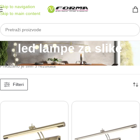
Skip to navigation
Skip to main content
led lampe za slike
Početna
/
Proizvod označen „led lampe za slike“
Prikazano je svih 3 rezultata
Filteri