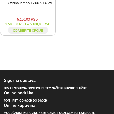
LED zidna lampa LZ007-⁠14 WH
5.100,00
RSD
2.500,00
RSD
–
5.100,00
RSD
ODABERITE OPCIJE
Sigurna dostava
BRZA I SIGURNA DOSTAVA PUTEM NAŠE KURIRSKE SLUŽBE.
Online podrška
PON - PET: OD 9:00H DO 16:00H
Online kupovina
MOGUĆNOST KUPOVINE KARTICAMA, POUZEĆEM I UPLATNICOM.