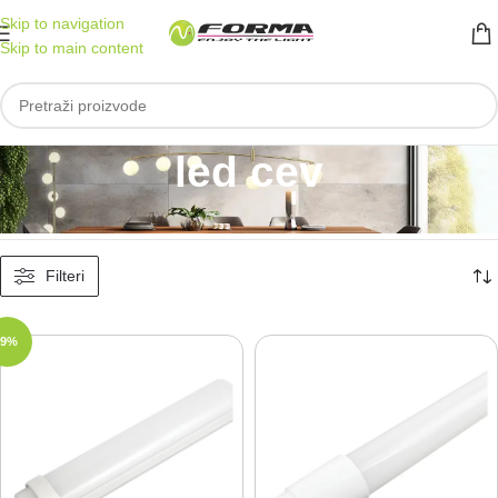
Skip to navigation
Skip to main content
led cev
Početna
/
Proizvod označen „led cev“
Prikazano je svih 2 rezultata
Filteri
-9%