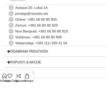
Autoput 20, Lokal 1A
prodaja@rasveta.net
Online: +381 66 80 80 909
Zemun: +381 66 80 80 929
Novi Beograd: +381 66 80 80 919
Voždovac: +381 66 80 80 908
Veleprodaja: +381 (11) 205 41 54
ODABRANI PROIZVODI
POPUSTI & AKCIJE
INFORMACIJE
Početna
Lista želja
Uporedi
Korpa