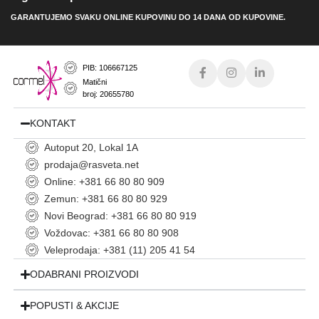
GARANTUJEMO SVAKU ONLINE KUPOVINU DO 14 DANA OD KUPOVINE.
PIB: 106667125
Matični
broj: 20655780
KONTAKT
Autoput 20, Lokal 1A
prodaja@rasveta.net
Online: +381 66 80 80 909
Zemun: +381 66 80 80 929
Novi Beograd: +381 66 80 80 919
Voždovac: +381 66 80 80 908
Veleprodaja: +381 (11) 205 41 54
ODABRANI PROIZVODI
POPUSTI & AKCIJE