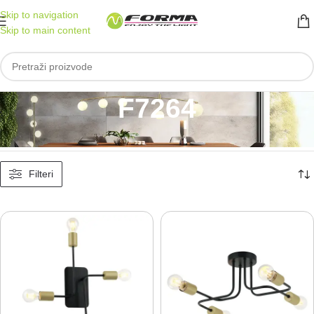
Skip to navigation
Skip to main content
F7264
Početna
/
Proizvod označen „F7264“
Prikazano je svih 3 rezultata
Filteri