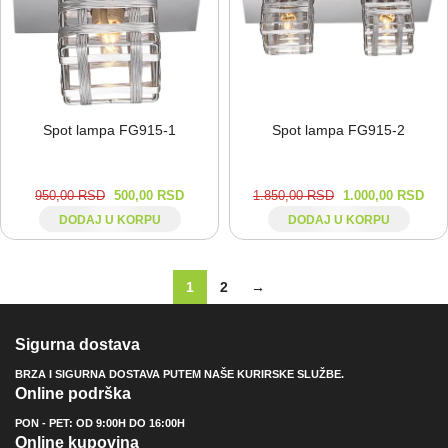
Spot lampa FG915-⁠1
Spot lampa FG915-⁠2
950,00
RSD
500,00
RSD
1.850,00
RSD
1.000,00
RSD
DODAJ U KORPU
DODAJ U KORPU
1
2
→
Sigurna dostava
BRZA I SIGURNA DOSTAVA PUTEM NAŠE KURIRSKE SLUŽBE.
Online podrška
PON - PET: OD 9:00H DO 16:00H
Online kupovina