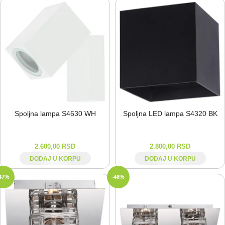
Spoljna lampa S4630 WH
Spoljna LED lampa S4320 BK
2.600,00
RSD
2.800,00
RSD
DODAJ U KORPU
DODAJ U KORPU
47%
-46%