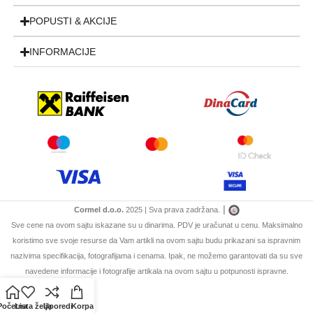
POPUSTI & AKCIJE
INFORMACIJE
|
Cormel d.o.o.
2025 | Sva prava zadržana.
Sve cene na ovom sajtu iskazane su u dinarima. PDV je uračunat u cenu. Maksimalno
koristimo sve svoje resurse da Vam artikli na ovom sajtu budu prikazani sa ispravnim
nazivima specifikacija, fotografijama i cenama. Ipak, ne možemo garantovati da su sve
navedene informacije i fotografije artikala na ovom sajtu u potpunosti ispravne.
Početna
Lista želja
Uporedi
Korpa