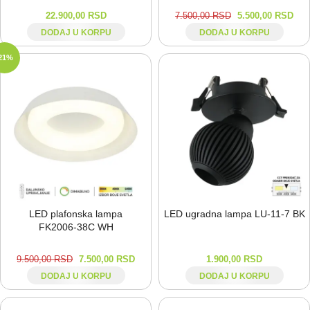
22.900,00
RSD
7.500,00
RSD
5.500,00
RSD
DODAJ U KORPU
DODAJ U KORPU
21%
LED plafonska lampa
LED ugradna lampa LU-⁠11-⁠7 BK
FK2006-⁠38C WH
9.500,00
RSD
7.500,00
RSD
1.900,00
RSD
DODAJ U KORPU
DODAJ U KORPU