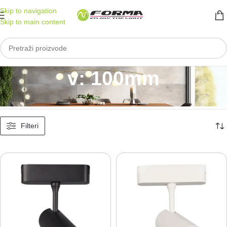
Skip to navigation
Skip to main content
v: 100mm
Početna
/
Proizvod Dimenzije
/
v: 100mm
Prikaz 1–30 od 39 rezultata
Filteri