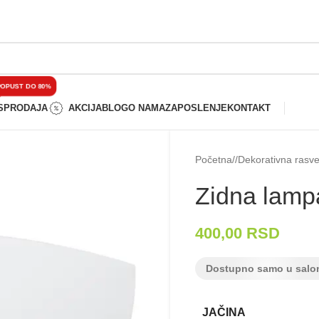
OPUST DO 80%
SPRODAJA
AKCIJA
BLOG
O NAMA
ZAPOSLENJE
KONTAKT
Početna
/
Dekorativna rasve
Zidna lampa
400,00
RSD
Dostupno samo u salo
JAČINA