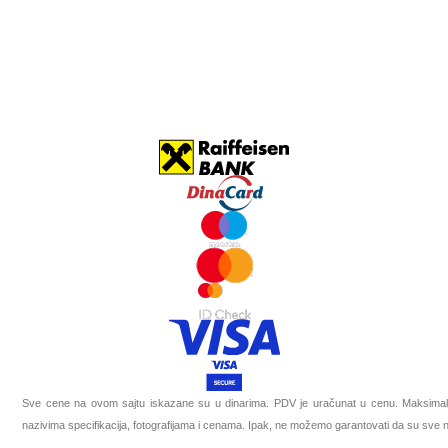
Sve cene na ovom sajtu iskazane su u dinarima. PDV je uračunat u cenu. Maksimaln
nazivima specifikacija, fotografijama i cenama. Ipak, ne možemo garantovati da su sve na