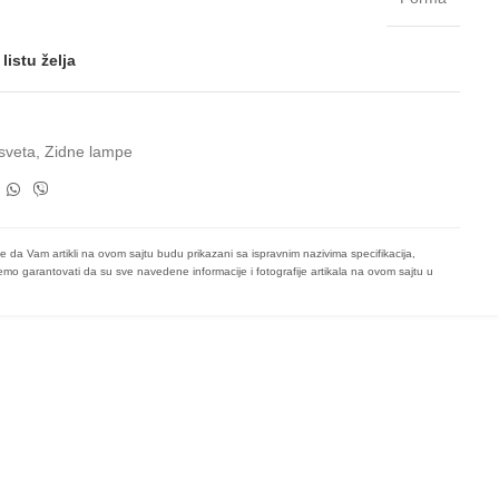
listu želja
sveta
,
Zidne lampe
e da Vam artikli na ovom sajtu budu prikazani sa ispravnim nazivima specifikacija,
mo garantovati da su sve navedene informacije i fotografije artikala na ovom sajtu u