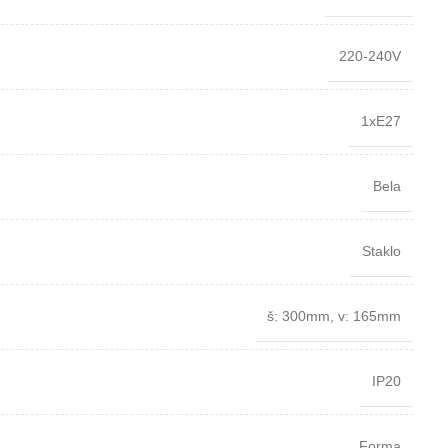
220-240V
1xE27
Bela
Staklo
š: 300mm
,
v: 165mm
IP20
Forma