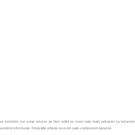
o koristimo sve svoje resurse da Vam artikli na ovom sajtu budu prikazani sa ispravnim
vedene informacije i fotografije artikala na ovom sajtu u potpunosti ispravne.