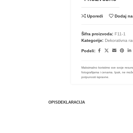
Uporedi
Dodaj na 
Šifra proizvoda:
F11-1
Kategorije:
Dekorativna ra
Podeli:
Maksimalno koristimo sve svoje resurs
fotografijama i cenama. Ipak, ne može
potpunosti ispravne.
OPIS
DEKLARACIJA