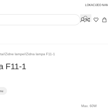
LOKACIJE
O NA
ta
/
Zidne lampe
/
Zidna lampa F11-⁠1
 F11-⁠1
nu
Max. 60W