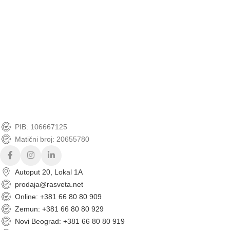
Mogućnost kupovine karticama, pouzećem i uplatnicom.
Sigurna kupovina.
Garantujemo svaku online kupovinu do 14 dana od kupovine.
PIB: 106667125
Matični broj: 20655780
Autoput 20, Lokal 1A
prodaja@rasveta.net
Online: +381 66 80 80 909
Zemun: +381 66 80 80 929
Novi Beograd: +381 66 80 80 919