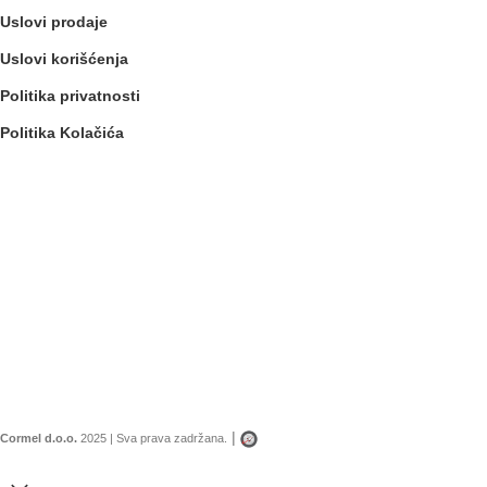
Uslovi prodaje
Uslovi korišćenja
Politika privatnosti
Politika Kolačića
|
Cormel d.o.o.
2025 | Sva prava zadržana.