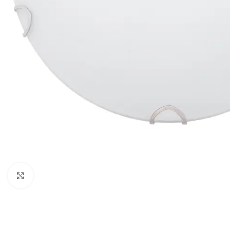
Klikni da uveličaš