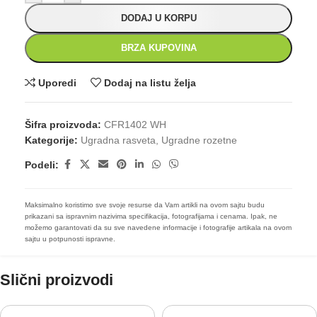
DODAJ U KORPU
BRZA KUPOVINA
Uporedi
Dodaj na listu želja
Šifra proizvoda:
CFR1402 WH
Kategorije:
Ugradna rasveta
,
Ugradne rozetne
Podeli:
Maksimalno koristimo sve svoje resurse da Vam artikli na ovom sajtu budu
prikazani sa ispravnim nazivima specifikacija, fotografijama i cenama. Ipak, ne
možemo garantovati da su sve navedene informacije i fotografije artikala na ovom
sajtu u potpunosti ispravne.
Slični proizvodi