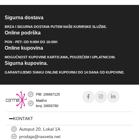
Sigurna dostava
BRZA I SIGURNA DOSTAVA PUTEM NAŠE KURIRSKE SLUŽBE.
Online podrška
PON - PET: OD 9:00H DO 16:00H
Online kupovina
MOGUĆNOST KUPOVINE KARTICAMA, POUZEĆEM I UPLATNICOM.
Sigurna kupovina.
GARANTUJEMO SVAKU ONLINE KUPOVINU DO 14 DANA OD KUPOVINE.
PIB: 106667125
Matični
broj: 20655780
KONTAKT
Autoput 20, Lokal 1A
prodaja@rasveta.net