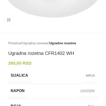
Klikni da uveličaš
Početna
/
Ugradna rasveta
/
Ugradne rozetne
Ugradna rozetna CFR1402 WH
260,00
RSD
SIJALICA
MR16
NAPON
12V/220V