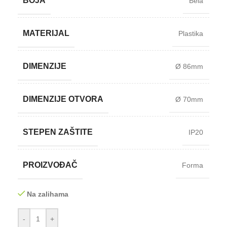
BOJA
Bela
MATERIJAL
Plastika
DIMENZIJE
Ø 86mm
DIMENZIJE OTVORA
Ø 70mm
STEPEN ZAŠTITE
IP20
PROIZVOĐAČ
Forma
Na zalihama
-
+