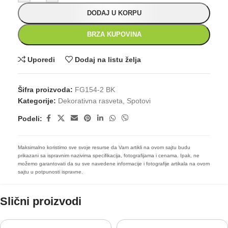
DODAJ U KORPU
BRZA KUPOVINA
Uporedi
Dodaj na listu želja
Šifra proizvoda:
FG154-2 BK
Kategorije:
Dekorativna rasveta
,
Spotovi
Podeli:
Maksimalno koristimo sve svoje resurse da Vam artikli na ovom sajtu budu
prikazani sa ispravnim nazivima specifikacija, fotografijama i cenama. Ipak, ne
možemo garantovati da su sve navedene informacije i fotografije artikala na ovom
sajtu u potpunosti ispravne.
Slični proizvodi