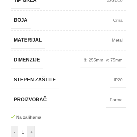
TIP GRLA
2xGU10
BOJA
Crna
MATERIJAL
Metal
DIMENZIJE
š: 255mm
,
v: 75mm
STEPEN ZAŠTITE
IP20
PROIZVOĐAČ
Forma
Na zalihama
-
+