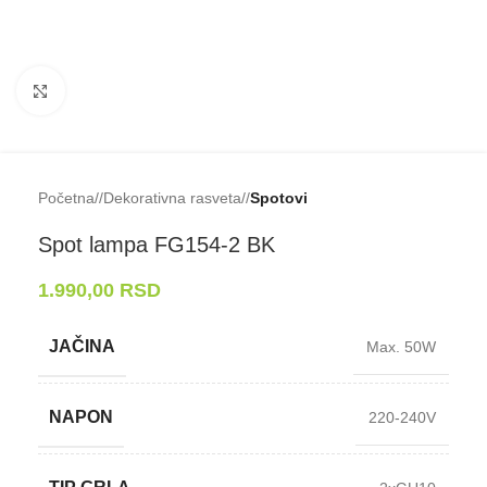
Klikni da uveličaš
Početna
/
Dekorativna rasveta
/
Spotovi
Spot lampa FG154-⁠2 BK
1.990,00
RSD
JAČINA
Max. 50W
NAPON
220-240V