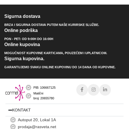
Sigurna dostava
BRZA I SIGURNA DOSTAVA PUTEM NAŠE KURIRSKE SLUŽBE.
Online podrška
PON - PET: OD 9:00H DO 16:00H
Online kupovina
MOGUĆNOST KUPOVINE KARTICAMA, POUZEĆEM I UPLATNICOM.
Sigurna kupovina.
GARANTUJEMO SVAKU ONLINE KUPOVINU DO 14 DANA OD KUPOVINE.
PIB: 106667125
Matični
broj: 20655780
KONTAKT
Autoput 20, Lokal 1A
prodaja@rasveta.net