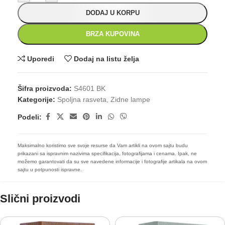
DODAJ U KORPU
BRZA KUPOVINA
Uporedi
Dodaj na listu želja
Šifra proizvoda:
S4601 BK
Kategorije:
Spoljna rasveta
,
Zidne lampe
Podeli:
Maksimalno koristimo sve svoje resurse da Vam artikli na ovom sajtu budu
prikazani sa ispravnim nazivima specifikacija, fotografijama i cenama. Ipak, ne
možemo garantovati da su sve navedene informacije i fotografije artikala na ovom
sajtu u potpunosti ispravne.
Slični proizvodi