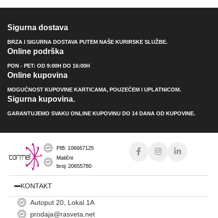
Sigurna dostava
BRZA I SIGURNA DOSTAVA PUTEM NAŠE KURIRSKE SLUŽBE.
Online podrška
PON - PET: OD 9:00H DO 16:00H
Online kupovina
MOGUĆNOST KUPOVINE KARTICAMA, POUZEĆEM I UPLATNICOM.
Sigurna kupovina.
GARANTUJEMO SVAKU ONLINE KUPOVINU DO 14 DANA OD KUPOVINE.
PIB: 106667125
Matični
broj: 20655780
KONTAKT
Autoput 20, Lokal 1A
prodaja@rasveta.net