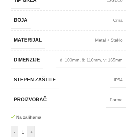
TIP GRLA
1xGU10
BOJA
Crna
MATERIJAL
Metal + Staklo
DIMENZIJE
d: 100mm
,
š: 110mm
,
v: 165mm
STEPEN ZAŠTITE
IP54
PROIZVOĐAČ
Forma
Na zalihama
-
+