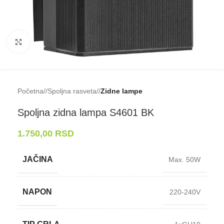
Klikni da uveličaš
Početna
/
Spoljna rasveta
/
Zidne lampe
Spoljna zidna lampa S4601 BK
1.750,00
RSD
JAČINA
Max. 50W
NAPON
220-240V