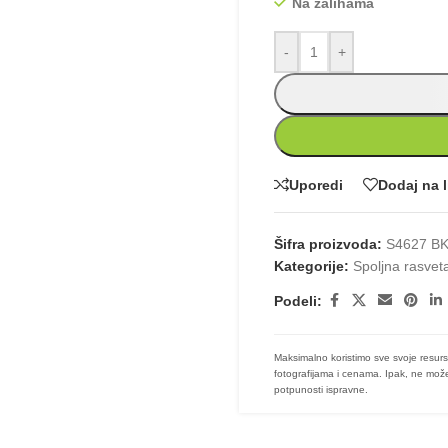
Na zalihama
-
+
Uporedi
Dodaj na l
Šifra proizvoda:
S4627 B
Kategorije:
Spoljna rasvet
Podeli:
Maksimalno koristimo sve svoje resurs
fotografijama i cenama. Ipak, ne može
potpunosti ispravne.