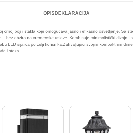
OPIS
DEKLARACIJA
rnoj boji i stakla koje omogućava jasno i efikasno osvetljenje. Sa st
 – bez obzira na vremenske uslove. Kombinuje minimalistički dizajn i sa
bu LED sijalica po želji korisnika.Zahvaljujući svojim kompaktnim dime
da i staza.