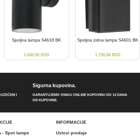
Spoljna lampa S4618 BK
Spoljna zidna lampa S4601 BK
1.600,00
RSD
1.750,00
RSD
Sigurna kupovina.
UZEĆEM I
GARANTUJEMO SVAKU ONLINE KUPOVINU DO 14 DANA
OD KUPOVINE.
KCIJE
INFORMACIJE
a - Spot lampe
Uslovi prodaje