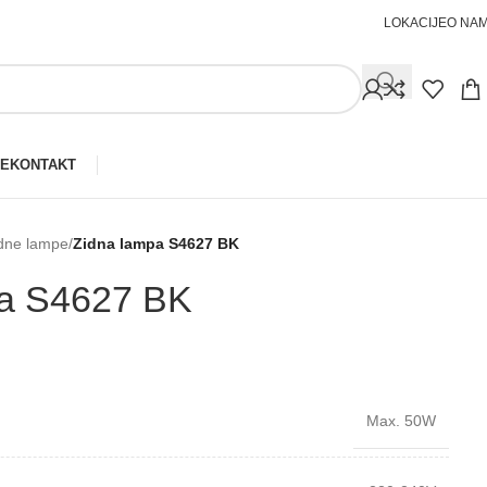
LOKACIJE
O NA
JE
KONTAKT
dne lampe
/
Zidna lampa S4627 BK
pa S4627 BK
Max. 50W