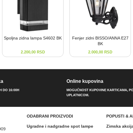
Spoljna zidna lampa S4602 BK
Fenjer zidni BISSO/ANNA E27
BK
2.200,00
RSD
2.000,00
RSD
ka
Online kupovina
0H DO 16:00H
MOGUĆNOST KUPOVINE KARTICAMA, PO
UPLATNICOM.
ODABRANI PROIZVODI
POPUSTI & A
Ugradne i nadgradne spot lampe
Zimska akcij
909