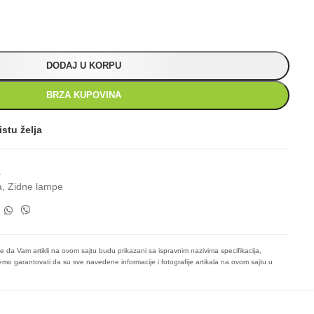
DODAJ U KORPU
BRZA KUPOVINA
istu želja
K
a
,
Zidne lampe
e da Vam artikli na ovom sajtu budu prikazani sa ispravnim nazivima specifikacija,
mo garantovati da su sve navedene informacije i fotografije artikala na ovom sajtu u