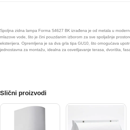
Spoljna zidna lampa Forma S4627 BK izrađena je od metala u modernoj c
mlazove vode, što je čini pouzdanim izborom za sve spoljašnje prostore
eksterijera. Opremljena je sa dva grla tipa GU10, što omogućava upotre
jednostavna za montažu, idealna za osvetljavanje terasa, dvorišta, fasa
Slični proizvodi