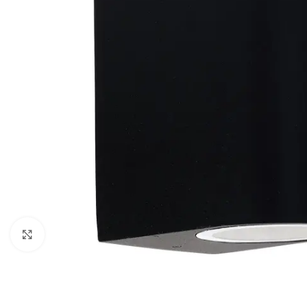
Klikni da uveličaš