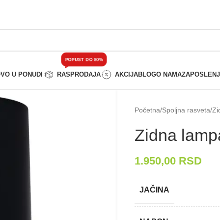
POPUST DO 80%
VO U PONUDI
RASPRODAJA
AKCIJA
BLOG
O NAMA
ZAPOSLEN
Početna
/
Spoljna rasveta
/
Zi
Zidna lam
1.950,00
RSD
JAČINA