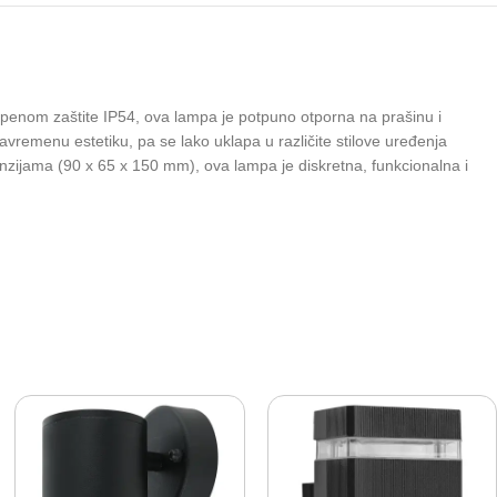
epenom zaštite IP54, ova lampa je potpuno otporna na prašinu i
vremenu estetiku, pa se lako uklapa u različite stilove uređenja
nzijama (90 x 65 x 150 mm), ova lampa je diskretna, funkcionalna i