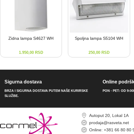
Zidna lampa S4627 WH
Spoljna lampa S5104 WH
1.950,00
RSD
250,00
RSD
Sigurna dostava
Online podrš
BRZA I SIGURNA DOSTAVA PUTEM NAŠE KURIRSKE
PON - PET: OD 9:0
SLUŽBE.
Autoput 20, Lokal 1A
prodaja@rasveta.net
Online: +381 66 80 80 