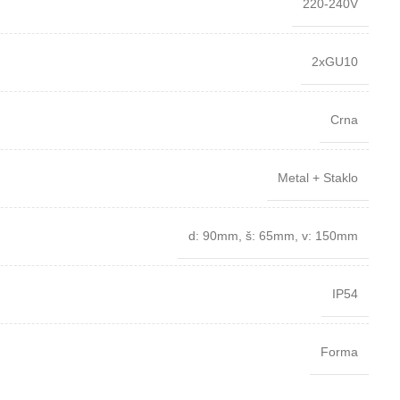
220-240V
2xGU10
Crna
Metal + Staklo
d: 90mm
,
š: 65mm
,
v: 150mm
IP54
Forma