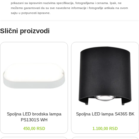
prikazani sa ispravnim nazivima specifikacija, fotografijama i cenama. Ipak, ne
možemo garantovati da su sve navedene informacije i fotografije artikala na ovom
sajtu u potpunosti ispravne.
Slični proizvodi
Spoljna LED brodska lampa
Spoljna LED lampa S4365 BK
PS1301S WH
450,00
RSD
1.100,00
RSD