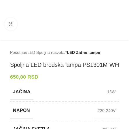
Klikni da uveličaš
Početna
/
LED Spoljna rasveta
/
LED Zidne lampe
Spoljna LED brodska lampa PS1301M WH
650,00
RSD
JAČINA
15W
NAPON
220-240V