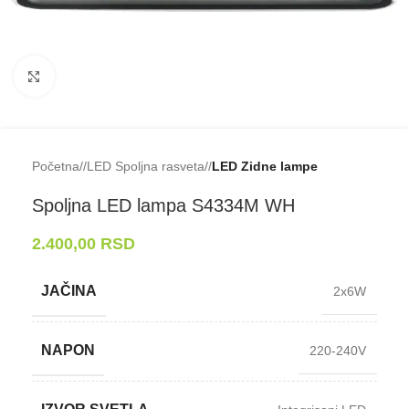
Klikni da uveličaš
Početna
/
LED Spoljna rasveta
/
LED Zidne lampe
Spoljna LED lampa S4334M WH
2.400,00
RSD
JAČINA
2x6W
NAPON
220-240V