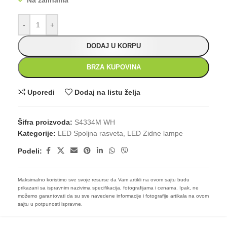
Na zalihama
-
+
DODAJ U KORPU
BRZA KUPOVINA
Uporedi
Dodaj na listu želja
Šifra proizvoda:
S4334M WH
Kategorije:
LED Spoljna rasveta
,
LED Zidne lampe
Podeli:
Maksimalno koristimo sve svoje resurse da Vam artikli na ovom sajtu budu
prikazani sa ispravnim nazivima specifikacija, fotografijama i cenama. Ipak, ne
možemo garantovati da su sve navedene informacije i fotografije artikala na ovom
sajtu u potpunosti ispravne.