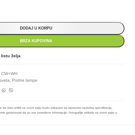
DODAJ U KORPU
BRZA KUPOVINA
listu želja
F CW+WH
sveta
,
Podne lampe
e da Vam artikli na ovom sajtu budu prikazani sa ispravnim nazivima specifikacija,
mo garantovati da su sve navedene informacije i fotografije artikala na ovom sajtu u