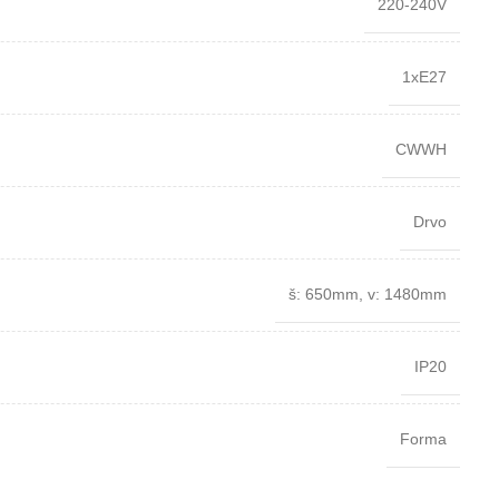
220-240V
1xE27
CWWH
Drvo
š: 650mm, v: 1480mm
IP20
Forma