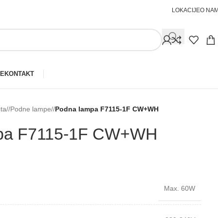
LOKACIJE
O NA
JE
KONTAKT
ta
/
Podne lampe
/
Podna lampa F7115-⁠1F CW+WH
pa F7115-⁠1F CW+WH
Max. 60W