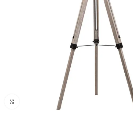
Klikni da uveličaš