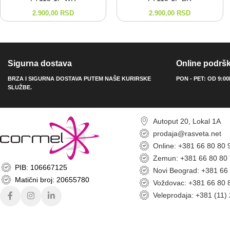
2.900,00
RSD
2.900,00
RSD
Sigurna dostava
Online podrš
BRZA I SIGURNA DOSTAVA PUTEM NAŠE KURIRSKE
PON - PET: OD 9:0
SLUŽBE.
Autoput 20, Lokal 1A
prodaja@rasveta.net
Online: +381 66 80 80 
Zemun: +381 66 80 80
PIB: 106667125
Novi Beograd: +381 66
Matični broj: 20655780
Voždovac: +381 66 80 
Veleprodaja: +381 (11)