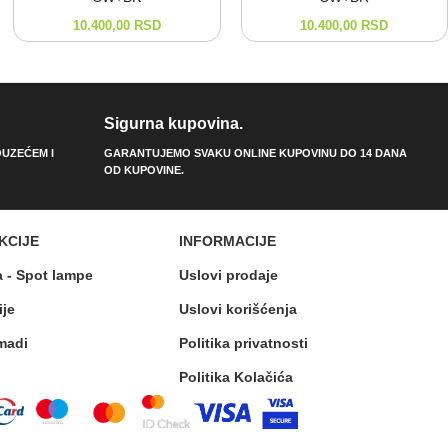
10.400,00
RSD
10.400,00
RSD
Sigurna kupovina.
UZEĆEM I
GARANTUJEMO SVAKU ONLINE KUPOVINU DO 14 DANA
OD KUPOVINE.
KCIJE
INFORMACIJE
a - Spot lampe
Uslovi prodaje
ije
Uslovi korišćenja
madi
Politika privatnosti
Politika Kolačića