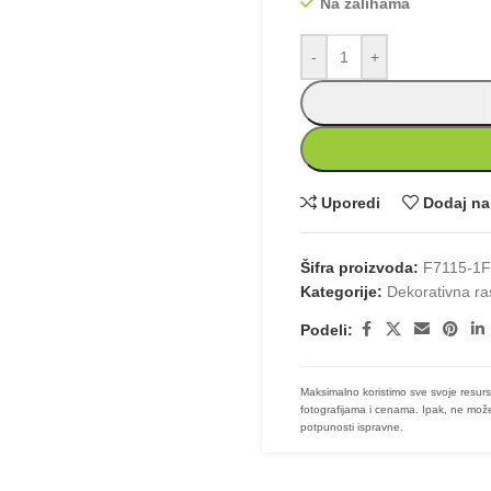
Na zalihama
-
+
Uporedi
Dodaj na 
Šifra proizvoda:
F7115-1
Kategorije:
Dekorativna ra
Podeli:
Maksimalno koristimo sve svoje resurs
fotografijama i cenama. Ipak, ne može
potpunosti ispravne.