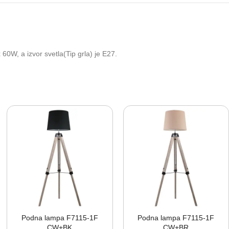
0W, a izvor svetla(Tip grla) je E27.
Podna lampa F7115-⁠1F
Podna lampa F7115-⁠1F
CW+BK
CW+BR