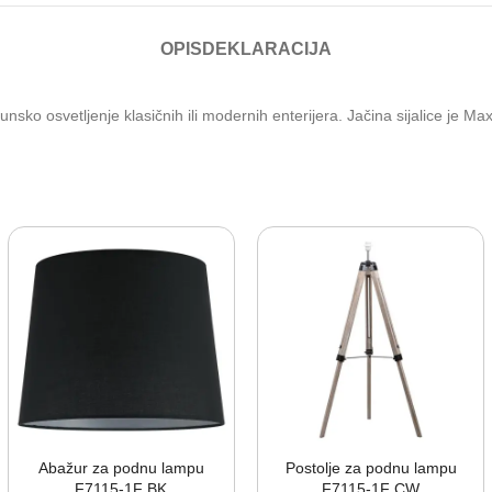
OPIS
DEKLARACIJA
svetljenje klasičnih ili modernih enterijera. Jačina sijalice je Max 6
Abažur za podnu lampu
Postolje za podnu lampu
F7115-⁠1F BK
F7115-⁠1F CW