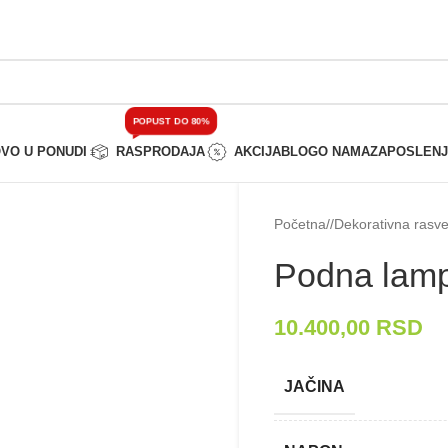
POPUST DO 80%
VO U PONUDI
RASPRODAJA
AKCIJA
BLOG
O NAMA
ZAPOSLEN
Početna
/
Dekorativna rasve
Podna lam
10.400,00
RSD
JAČINA