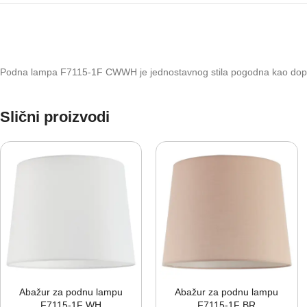
Podna lampa F7115-1F CWWH je jednostavnog stila pogodna kao dopunsko o
Slični proizvodi
Abažur za podnu lampu
Abažur za podnu lampu
F7115-⁠1F WH
F7115-⁠1F BR