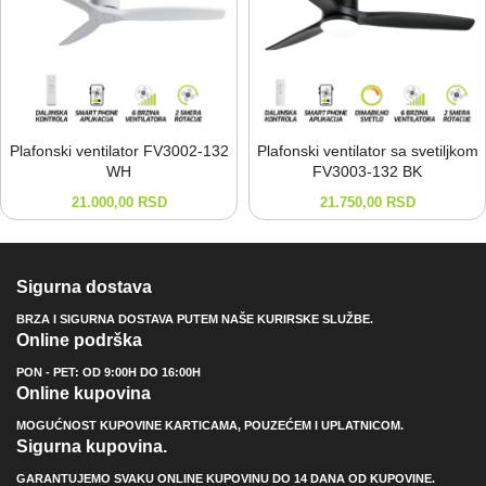
Plafonski ventilator FV3002-⁠132
Plafonski ventilator sa svetiljkom
WH
FV3003-⁠132 BK
21.000,00
RSD
21.750,00
RSD
Sigurna dostava
BRZA I SIGURNA DOSTAVA PUTEM NAŠE KURIRSKE SLUŽBE.
Online podrška
PON - PET: OD 9:00H DO 16:00H
Online kupovina
MOGUĆNOST KUPOVINE KARTICAMA, POUZEĆEM I UPLATNICOM.
Sigurna kupovina.
GARANTUJEMO SVAKU ONLINE KUPOVINU DO 14 DANA OD KUPOVINE.