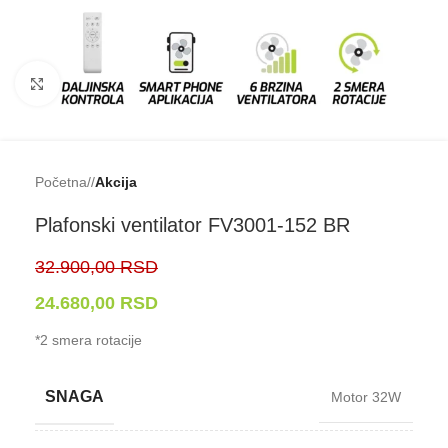
Klikni da uveličaš
Početna
/
Akcija
Plafonski ventilator FV3001-⁠152 BR
32.900,00
RSD
24.680,00
RSD
*2 smera rotacije
SNAGA
Motor 32W