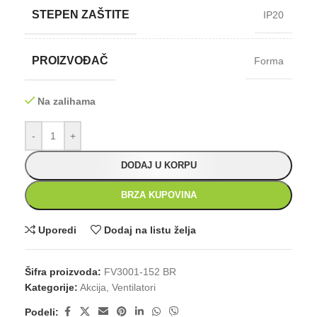
STEPEN ZAŠTITE
IP20
PROIZVOĐAČ
Forma
Na zalihama
-
+
DODAJ U KORPU
BRZA KUPOVINA
Uporedi
Dodaj na listu želja
Šifra proizvoda:
FV3001-152 BR
Kategorije:
Akcija
,
Ventilatori
Podeli: