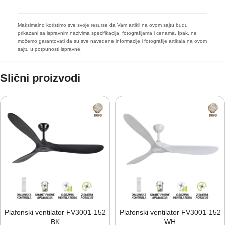
Maksimalno koristimo sve svoje resurse da Vam artikli na ovom sajtu budu
prikazani sa ispravnim nazivima specifikacija, fotografijama i cenama. Ipak, ne
možemo garantovati da su sve navedene informacije i fotografije artikala na ovom
sajtu u potpunosti ispravne.
Slični proizvodi
Plafonski ventilator FV3001-⁠152
Plafonski ventilator FV3001-⁠152
BK
WH