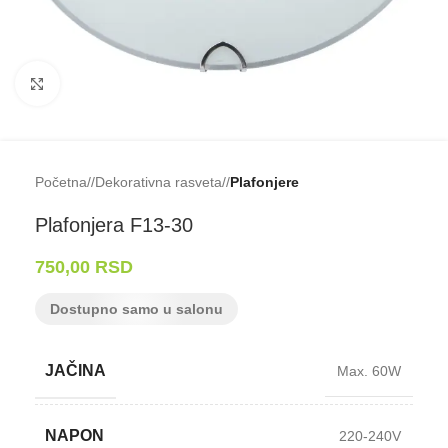
Klikni da uveličaš
Početna
/
Dekorativna rasveta
/
Plafonjere
Plafonjera F13-⁠30
750,00
RSD
Dostupno samo u salonu
JAČINA
Max. 60W
NAPON
220-240V