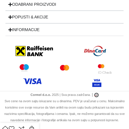
ODABRANI PROIZVODI
POPUSTI & AKCIJE
INFORMACIJE
|
Cormel d.o.o.
2025 | Sva prava zadržana.
Sve cene na ovom sajtu iskazane su u dinarima. PDV je uračunat u cenu. Maksimalno
koristimo sve svoje resurse da Vam artikli na ovom sajtu budu prikazani sa ispravnim
nazivima specifikacija, fotografijama i cenama. Ipak, ne možemo garantovati da su sve
navedene informacije i fotografije artikala na ovom sajtu u potpunosti ispravne.