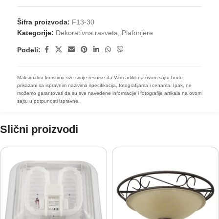
Šifra proizvoda:
F13-30
Kategorije:
Dekorativna rasveta
,
Plafonjere
Podeli:
Maksimalno koristimo sve svoje resurse da Vam artikli na ovom sajtu budu
prikazani sa ispravnim nazivima specifikacija, fotografijama i cenama. Ipak, ne
možemo garantovati da su sve navedene informacije i fotografije artikala na ovom
sajtu u potpunosti ispravne.
Slični proizvodi