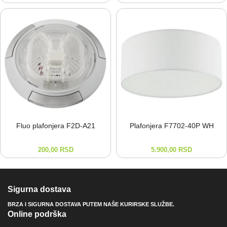
Fluo plafonjera F2D-⁠A21
Plafonjera F7702-⁠40P WH
200,00
RSD
5.900,00
RSD
Sigurna dostava
BRZA I SIGURNA DOSTAVA PUTEM NAŠE KURIRSKE SLUŽBE.
Online podrška