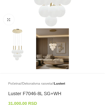
Klikni da uveličaš
Početna
/
Dekorativna rasveta
/
Lusteri
Luster F7046-⁠8L SG+WH
31.000,00
RSD