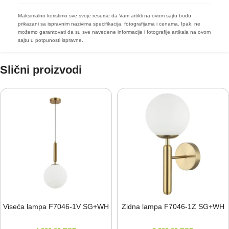
Maksimalno koristimo sve svoje resurse da Vam artikli na ovom sajtu budu
prikazani sa ispravnim nazivima specifikacija, fotografijama i cenama. Ipak, ne
možemo garantovati da su sve navedene informacije i fotografije artikala na ovom
sajtu u potpunosti ispravne.
Slični proizvodi
Viseća lampa F7046-⁠1V SG+WH
Zidna lampa F7046-⁠1Z SG+WH