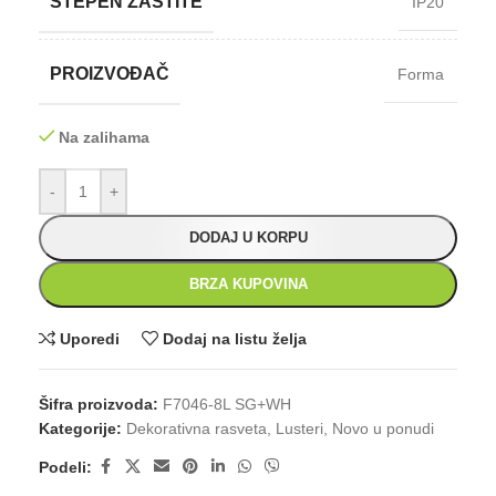
STEPEN ZAŠTITE
IP20
PROIZVOĐAČ
Forma
Na zalihama
-
+
DODAJ U KORPU
BRZA KUPOVINA
Uporedi
Dodaj na listu želja
Šifra proizvoda:
F7046-8L SG+WH
Kategorije:
Dekorativna rasveta
,
Lusteri
,
Novo u ponudi
Podeli: