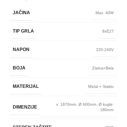
JAČINA
Max. 40W
TIP GRLA
8xE27
NAPON
220-240V
BOJA
Zlatna+Bela
MATERIJAL
Metal + Staklo
v: 1870mm
,
Ø 600mm
,
Ø kugle:
DIMENZIJE
180mm