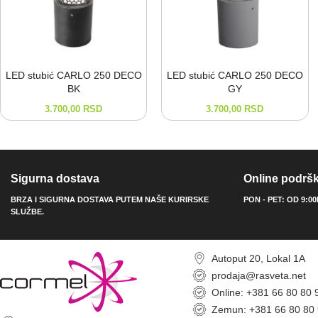
LED stubić CARLO 250 DECO
LED stubić CARLO 250 DECO
BK
GY
3.700,00
RSD
3.700,00
RSD
Sigurna dostava
Online podrš
BRZA I SIGURNA DOSTAVA PUTEM NAŠE KURIRSKE
PON - PET: OD 9:0
SLUŽBE.
Autoput 20, Lokal 1A
prodaja@rasveta.net
Online: +381 66 80 80 
Zemun: +381 66 80 80