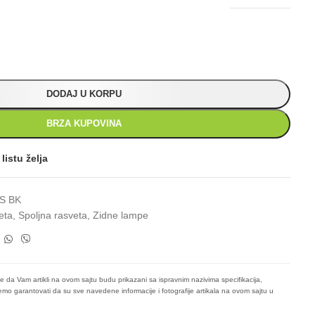
DODAJ U KORPU
BRZA KUPOVINA
listu želja
S BK
eta
,
Spoljna rasveta
,
Zidne lampe
e da Vam artikli na ovom sajtu budu prikazani sa ispravnim nazivima specifikacija,
mo garantovati da su sve navedene informacije i fotografije artikala na ovom sajtu u