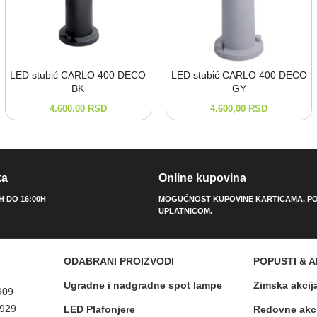
LED stubić CARLO 400 DECO
LED stubić CARLO 400 DECO
BK
GY
4.600,00
RSD
4.600,00
RSD
ka
Online kupovina
0H DO 16:00H
MOGUĆNOST KUPOVINE KARTICAMA, PO
UPLATNICOM.
ODABRANI PROIZVODI
POPUSTI & A
Ugradne i nadgradne spot lampe
Zimska akcij
909
 929
LED Plafonjere
Redovne akc