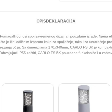
OPIS
DEKLARACIJA
magalli donosi spoj savremenog dizajna i pouzdane izrade. Njena eleg
 što je čini odličnim izborom kako za spoljašnje, tako i za unutrašnje 
naprezanja očiju. Sa dimenzijama 170x340mm, CARLO FS BK je kompaktna 
.Zahvaljujući IP55 zaštiti, CARLO FS BK pouzdano funkcioniše i u zahtevn