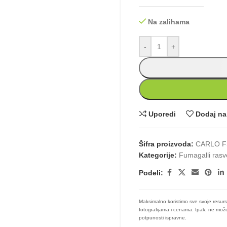
Na zalihama
-
+
Uporedi
Dodaj na 
Šifra proizvoda:
CARLO F
Kategorije:
Fumagalli rasv
Podeli:
Maksimalno koristimo sve svoje resurs
fotografijama i cenama. Ipak, ne može
potpunosti ispravne.