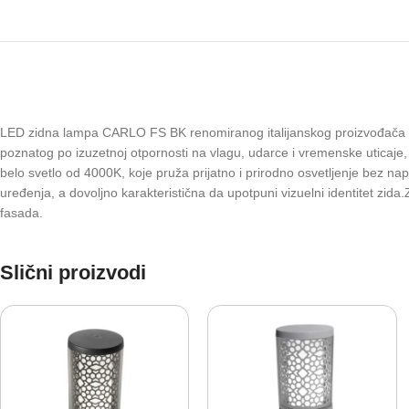
LED zidna lampa CARLO FS BK renomiranog italijanskog proizvođača Fu
poznatog po izuzetnoj otpornosti na vlagu, udarce i vremenske uticaje,
belo svetlo od 4000K, koje pruža prijatno i prirodno osvetljenje bez 
uređenja, a dovoljno karakteristična da upotpuni vizuelni identitet zida
fasada.
Slični proizvodi