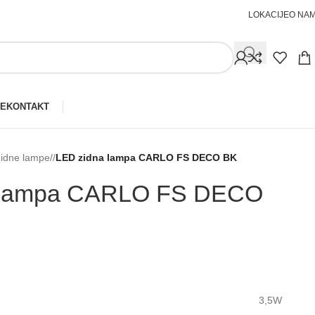
LOKACIJE
O NA
JE
KONTAKT
idne lampe
/
LED zidna lampa CARLO FS DECO BK
 lampa CARLO FS DECO
3,5W