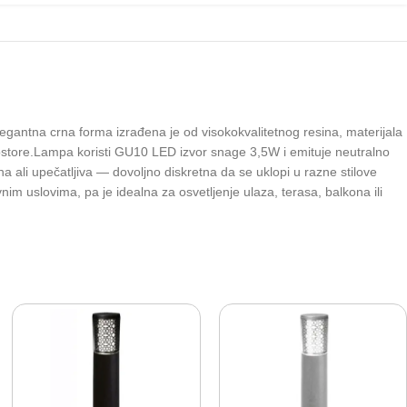
antna crna forma izrađena je od visokokvalitetnog resina, materijala
prostore.Lampa koristi GU10 LED izvor snage 3,5W i emituje neutralno
ali upečatljiva — dovoljno diskretna da se uklopi u razne stilove
im uslovima, pa je idealna za osvetljenje ulaza, terasa, balkona ili