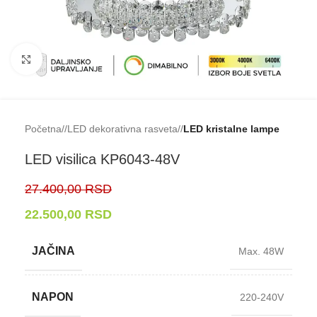
Klikni da uveličaš
Početna
/
LED dekorativna rasveta
/
LED kristalne lampe
LED visilica KP6043-⁠48V
27.400,00
RSD
22.500,00
RSD
JAČINA
Max. 48W
NAPON
220-240V