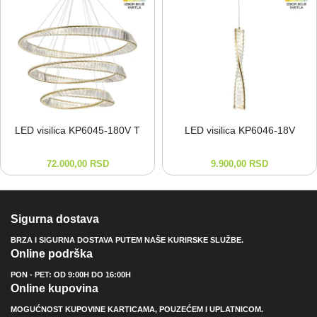
LED visilica KP6045-⁠180V T
LED visilica KP6046-⁠18V
72.000,00
RSD
9.900,00
RSD
Sigurna dostava
BRZA I SIGURNA DOSTAVA PUTEM NAŠE KURIRSKE SLUŽBE.
Online podrška
PON - PET: OD 9:00H DO 16:00H
Online kupovina
MOGUĆNOST KUPOVINE KARTICAMA, POUZEĆEM I UPLATNICOM.