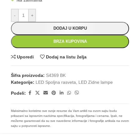
Na zalihama
-
+
DODAJ U KORPU
BRZA KUPOVINA
Uporedi
Dodaj na listu želja
Šifra proizvoda:
S4369 BK
Kategorije:
LED Spoljna rasveta
,
LED Zidne lampe
Podeli:
Maksimalno koristimo sve svoje resurse da Vam artikli na ovom sajtu budu
prikazani sa ispravnim nazivima specifikacija, fotografijama i cenama. Ipak, ne
možemo garantovati da su sve navedene informacije i fotografije artikala na ovom
sajtu u potpunosti ispravne.