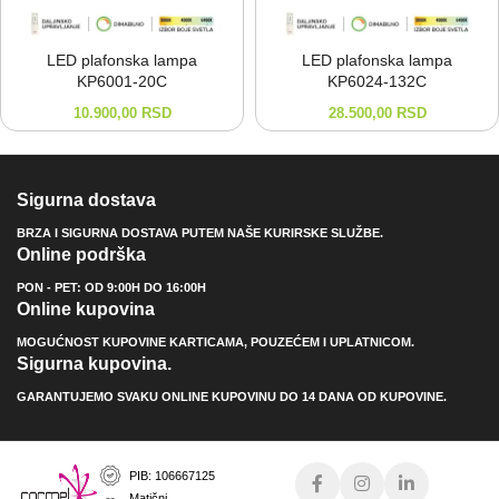
LED plafonska lampa
LED plafonska lampa
KP6001-⁠20C
KP6024-⁠132C
10.900,00
RSD
28.500,00
RSD
Sigurna dostava
BRZA I SIGURNA DOSTAVA PUTEM NAŠE KURIRSKE SLUŽBE.
Online podrška
PON - PET: OD 9:00H DO 16:00H
Online kupovina
MOGUĆNOST KUPOVINE KARTICAMA, POUZEĆEM I UPLATNICOM.
Sigurna kupovina.
GARANTUJEMO SVAKU ONLINE KUPOVINU DO 14 DANA OD KUPOVINE.
PIB: 106667125
Matični