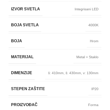
IZVOR SVETLA
Integrisani LED
BOJA SVETLA
4000K
BOJA
Hrom
MATERIJAL
Metal + Staklo
DIMENZIJE
š: 410mm
,
š: 430mm
,
v: 130mm
STEPEN ZAŠTITE
IP20
PROIZVOĐAČ
Forma