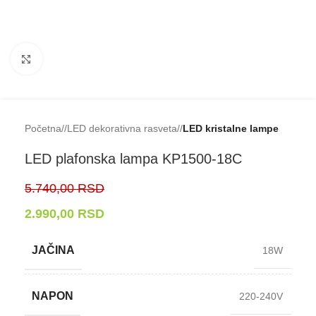
Klikni da uveličaš
Početna
/
LED dekorativna rasveta
/
LED kristalne lampe
LED plafonska lampa KP1500-⁠18C
5.740,00
RSD
2.990,00
RSD
JAČINA
18W
NAPON
220-240V