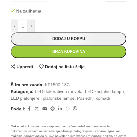
Na zalihama
-
+
DODAJ U KORPU
BRZA KUPOVINA
Uporedi
Dodaj na listu želja
Šifra proizvoda:
KP1500-18C
Kategorije:
LED dekorativna rasveta
,
LED kristalne lampe
,
LED plafonjere i plafonske lampe
,
Poslednji komadi
Podeli:
Maksimalno koristimo sve svoje resurse da Vam artikli na ovom sajtu budu
prikazani sa ispravnim nazivima specifikacija, fotografijama i cenama. Ipak, ne
možemo garantovati da su sve navedene informacije i fotografije artikala na ovom